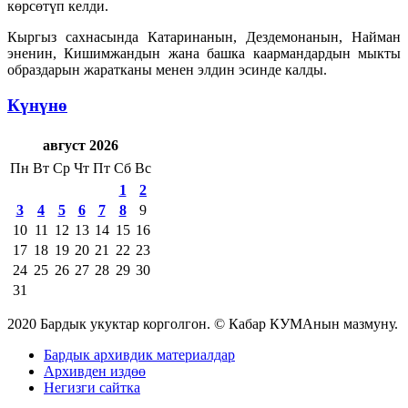
көрсөтүп келди.
Кыргыз сахнасында Катаринанын, Дездемонанын, Найман
эненин, Кишимжандын жана башка каармандардын мыкты
образдарын жаратканы менен элдин эсинде калды.
Күнүнө
август 2026
Пн
Вт
Ср
Чт
Пт
Сб
Вс
1
2
3
4
5
6
7
8
9
10
11
12
13
14
15
16
17
18
19
20
21
22
23
24
25
26
27
28
29
30
31
2020 Бардык укуктар корголгон. © Кабар КУМАнын мазмуну.
Бардык архивдик материалдар
Архивден издөө
Негизги сайтка