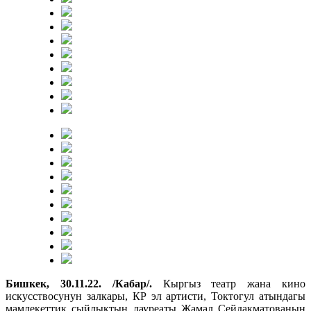
Бишкек, 30.11.22. /Кабар/.
Кыргыз театр жана кино
искусствосунун залкары, КР эл артисти, Токтогул атындагы
мамлекеттик сыйлыктын лауреаты Жамал Сейдакматованын