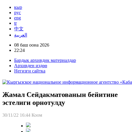
кыр
рус
eng
tr
中文
العربية
08 баш оона 2026
22:24
Бардык архивдик материалдар
Архивден издөө
Негизги сайтка
Жамал Сейдакматованын бейитине
эстелиги орнотулду
30/11/22 16:44
Коом