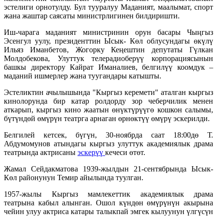
эстелиги орнотулду. Бул тууралуу Маданият, маалымат, спорт
жана жаштар саясаты министрлигинен билдиришти.
Иш-чарага маданият министринин орун басары Чыңгыз
Эсенгул уулу, президенттин Ысык- Көл облусундагы өкүлү
Ильяз Иманбетов, Жогорку Кеңештин депутаты Гүлкан
Молдобекова, Улуттук телерадиоберүү корпорациясынын
башкы директору Кайрат Иманалиев, белгилүү коомдук –
маданий ишмерлер жана туугандары катышты.
Эстеликтин ачылышында "Кыргыз керемети" аталган кыргыз
кинолорунда бир катар ролдорду зор чеберчилик менен
аткарып, кыргыз кино жаатын өнүктүрүүгө кошкон салымы,
бүтүндөй өмүрүн театрга арнаган өрнөктүү өмүрү эскерилди.
Белгилей кетсек, бүгүн, 30-ноябрда саат 18:00дө Т.
Абдумомунов атындагы кыргыз улуттук академиялык драма
театрында актрисаны
эскерүү
кечеси өтөт.
Жамал Сейдакматова 1939-жылдын 21-сентябрында Ысык-
Көл районунун Темир айылында туулган.
1957-жылы Кыргыз мамлекеттик академиялык драма
театрына кабыл алынган. Ошол күндөн өмүрүнүн акырына
чейин улуу актриса катары талыкпай эмгек кылуунун үлгүсүн