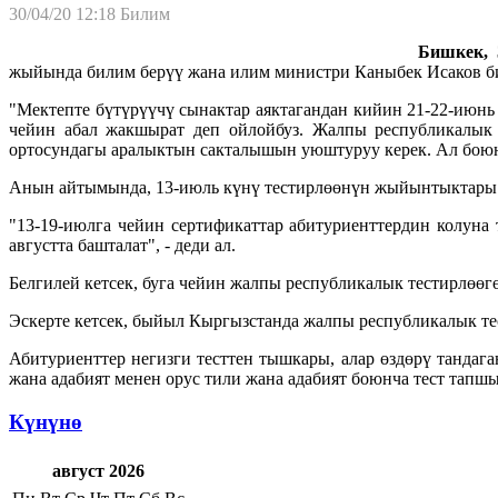
30/04/20 12:18
Билим
Бишкек, 3
жыйында билим берүү жана илим министри Каныбек Исаков б
"Мектепте бүтүрүүчү сынактар аяктагандан кийин 21-22-июнь
чейин абал жакшырат деп ойлойбуз. Жалпы республикалык т
ортосундагы аралыктын сакталышын уюштуруу керек. Ал боюнч
Анын айтымында, 13-июль күнү тестирлөөнүн жыйынтыктары 
"13-19-июлга чейин сертификаттар абитуриенттердин колуна 
августта башталат", - деди ал.
Белгилей кетсек, буга чейин жалпы республикалык тестирлөөгө
Эскерте кетсек, быйыл Кыргызстанда жалпы республикалык тес
Абитуриенттер негизги тесттен тышкары, алар өздөрү тандага
жана адабият менен орус тили жана адабият боюнча тест тапш
Күнүнө
август 2026