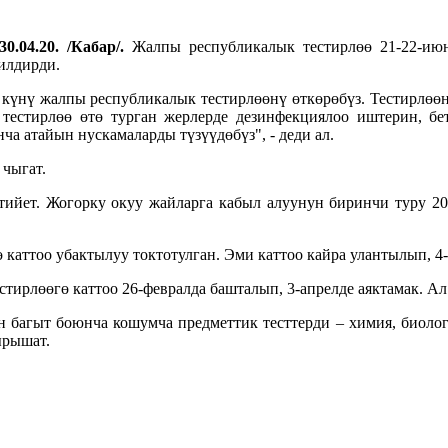
0.04.20. /Кабар/.
Жалпы республикалык тестирлөө 21-22-июн
илдирди.
 күнү жалпы республикалык тестирлөөнү өткөрөбүз. Тестирлөө
естирлөө өтө турган жерлерде дезинфекциялоо иштерин, бет
а атайын нускамаларды түзүүдөбүз", - деди ал.
чыгат.
тийет. Жогорку окуу жайларга кабыл алуунун биринчи туру 20
 каттоо убактылуу токтотулган. Эми каттоо кайра улантылып, 4-
тирлөөгө каттоо 26-февралда башталып, 3-апрелде аяктамак. Ал
н багыт боюнча кошумча предметтик тесттерди – химия, биолог
ырышат.