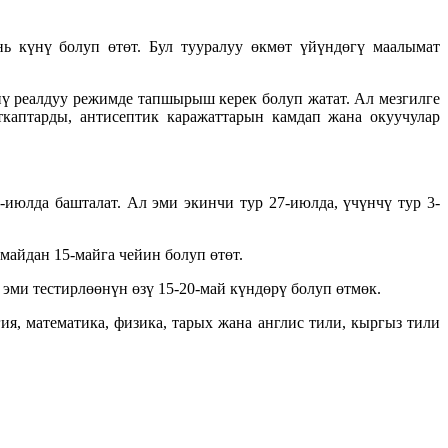
ь күнү болуп өтөт. Бул тууралуу өкмөт үйүндөгү маалымат
нү реалдуу режимде тапшырыш керек болуп жатат. Ал мезгилге
каптарды, антисептик каражаттарын камдап жана окуучулар
-июлда башталат. Ал эми экинчи тур 27-июлда, үчүнчү тур 3-
майдан 15-майга чейин болуп өтөт.
 эми тестирлөөнүн өзү 15-20-май күндөрү болуп өтмөк.
ия, математика, физика, тарых жана англис тили, кыргыз тили