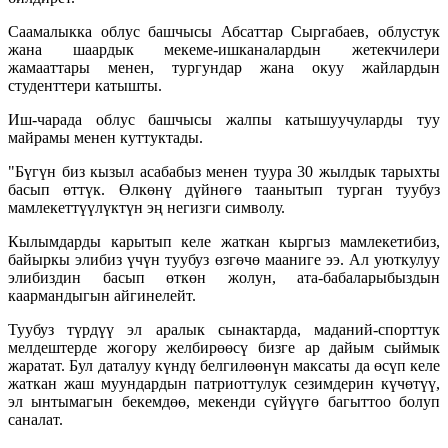
Саамалыкка облус башчысы Абсаттар Сыргабаев, облустук
жана шаардык мекеме-ишканалардын жетекчилери
жамааттары менен, тургундар жана окуу жайлардын
студенттери катышты.
Иш-чарада облус башчысы жалпы катышуучуларды туу
майрамы менен куттуктады.
"Бүгүн биз кызыл асабабыз менен туура 30 жылдык тарыхты
басып өттүк. Өлкөнү дүйнөгө таанытып турган туубуз
мамлекеттүүлүктүн эң негизги символу.
Кылымдарды карытып келе жаткан кыргыз мамлекетибиз,
байыркы элибиз үчүн туубуз өзгөчө мааниге ээ. Ал уюткулуу
элибиздин басып өткөн жолун, ата-бабаларыбыздын
каармандыгын айгинелейт.
Туубуз түрдүү эл аралык сынактарда, маданий-спорттук
мелдештерде жогору желбирөөсү бизге ар дайым сыймык
жаратат. Бул даталуу күндү белгилөөнүн максаты да өсүп келе
жаткан жаш муундардын патриоттулук сезимдерин күчөтүү,
эл ынтымагын бекемдөө, мекенди сүйүүгө багыттоо болуп
саналат.