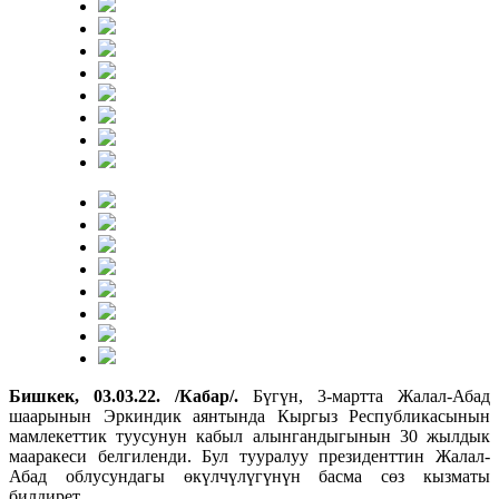
Бишкек, 03.03.22. /Кабар/.
Бүгүн, 3-мартта Жалал-Абад
шаарынын Эркиндик аянтында Кыргыз Республикасынын
мамлекеттик туусунун кабыл алынгандыгынын 30 жылдык
мааракеси белгиленди. Бул тууралуу президенттин Жалал-
Абад облусундагы өкүлчүлүгүнүн басма сөз кызматы
билдирет.