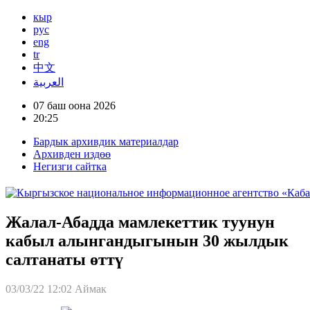
кыр
рус
eng
tr
中文
العربية
07 баш оона 2026
20:25
Бардык архивдик материалдар
Архивден издөө
Негизги сайтка
Жалал-Абадда мамлекеттик туунун
кабыл алынгандыгынын 30 жылдык
салтанаты өттү
03/03/22 12:02
Аймак