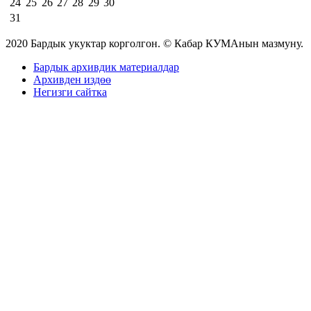
24
25
26
27
28
29
30
31
2020 Бардык укуктар корголгон. © Кабар КУМАнын мазмуну.
Бардык архивдик материалдар
Архивден издөө
Негизги сайтка