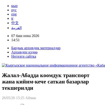
кыр
рус
eng
tr
中文
العربية
07 баш оона 2026
14:51
Бардык архивдик материалдар
Архивден издөө
Негизги сайтка
Жалал-Абадда коомдук транспорт
жана кийим-кече саткан базарлар
текшерилди
26/05/20 15:25
Аймак