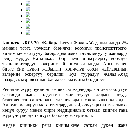
Бишкек, 26.05.20. /Кабар/.
Бүгүн Жалал-Абад шаарында 25-
майдан тарта уруксат берилген коомдук транспортторго,
кийим-кече сатуучу базарларда жана тамактануучу жайларда
рейд жүрдү. Натыйжада бир нече ишкерлерге, коомдук
транспорттордун ээлерине айыппул салынды. Аны менен
бирге бир дүкөн жабылып, көпчүлүк соода жайларынын
ээлерине эскертүү берилди. Бул тууралуу Жалал-Абад
шаардык мэриясынын басма сөз кызматы билдирет.
Рейддин жүрүшүндө эң башкысы жарандардын ден соолугун
сактоодо жана илдеттин жайылуусун алдын алууда
белгиленген санитардык талаптардын сакталышы каралды.
Ал эми маршруттук каттамдардын айдоочуларына тазалыкка
көңүл буруу менен бирге медициналык беткап кийген гана
жүргүнчүлөрдү ташууга болоору эскертилди.
Андан кийинки рейд кийим-кече саткан дүкөн жана