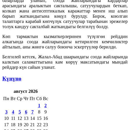
базарларда уланып, соода жайларындагы кардарлар
арасындагы аралыктын сакталышы, сатуучулардын беткап,
колкап жана антисептикалык каражаттар менен иш алып
барып жаткандыгына көңүл бурулду. Бирок, коюлган
талаптарга карабай көпчүлүк сатуучулар тарабынан эрежелер
толук кандуу сакталбай жаткандыгы белгилүү болду.
Көп тармактын кызматкерлеринен түзүлгөн рейддин
алкагында соода жайларындагы кетирилген кемчиликтер
айтылып, аны жөнгө салуу боюнча эскертүүлөр берилди.
Белгилей кетсек, Жалал-Абад шаарындагы соода жайларында
калктын саламаттыгына кам көрүү максатындагы мындай
рейддер күн сайын уланат.
Күнүнө
август 2026
Пн
Вт
Ср
Чт
Пт
Сб
Вс
1
2
3
4
5
6
7
8
9
10
11
12
13
14
15
16
17
18
19
20
21
22
23