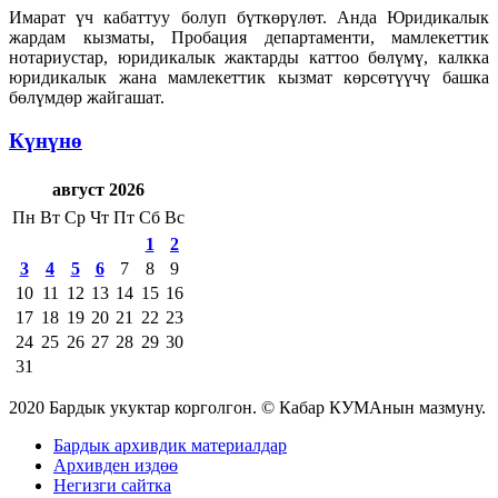
Имарат үч кабаттуу болуп бүткөрүлөт. Анда Юридикалык
жардам кызматы, Пробация департаменти, мамлекеттик
нотариустар, юридикалык жактарды каттоо бөлүмү, калкка
юридикалык жана мамлекеттик кызмат көрсөтүүчү башка
бөлүмдөр жайгашат.
Күнүнө
август 2026
Пн
Вт
Ср
Чт
Пт
Сб
Вс
1
2
3
4
5
6
7
8
9
10
11
12
13
14
15
16
17
18
19
20
21
22
23
24
25
26
27
28
29
30
31
2020 Бардык укуктар корголгон. © Кабар КУМАнын мазмуну.
Бардык архивдик материалдар
Архивден издөө
Негизги сайтка