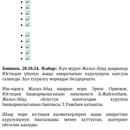
Бишкек, 20.10.24. /Кабар/.
Күн мурун Жалал-Абад шаарында
Юстиция үйүнүн жаңы имаратынын курулушуна капсула
салынды. Бул тууралуу мэриядан билдиришти.
Иш-чарага Жалал-Абад шаарын мэри Эрнис Ормоков,
Юстиция башкармалыгынын начальниги Б.Жайлообаев,
Жалал-Абад облустук капиталдык курулуш
башкармалыгынын башчысы Т.Узакбаев катышты.
Шаар мэри юстиция кызматкерлерин жаңы имараттын
курулушунун башталышы менен куттуктап, иштерине
ийгилик каалады.