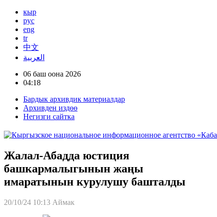
кыр
рус
eng
tr
中文
العربية
06 баш оона 2026
04:18
Бардык архивдик материалдар
Архивден издөө
Негизги сайтка
Жалал-Абадда юстиция
башкармалыгынын жаңы
имаратынын курулушу башталды
20/10/24 10:13
Аймак