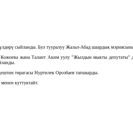
лдөрү сыйланды. Бул тууралуу Жалал-Абад шаардык мэриясыны
 Кожоева жана Талант Аким уулу "Жылдын мыкты депутаты"
йланды.
ештин төрагасы Нуртилек Орозбаев тапшырды.
менен куттуктайт.