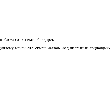
н басма сөз кызматы билдирет.
 диплому менен 2021-жылы Жалал-Абад шаарынын социалдык-