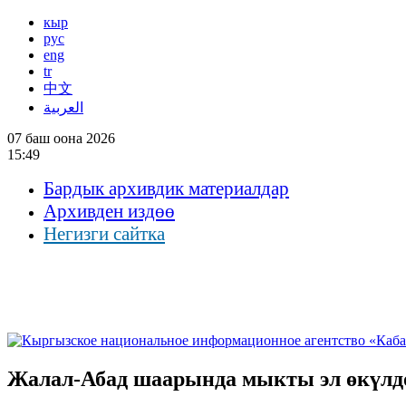
кыр
рус
eng
tr
中文
العربية
07 баш оона 2026
15:49
Бардык архивдик материалдар
Архивден издөө
Негизги сайтка
Жалал-Абад шаарында мыкты эл өкүлд