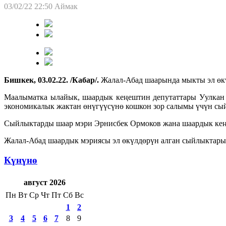
03/02/22 22:50
Аймак
Бишкек, 03.02.22. /Кабар/.
Жалал-Абад шаарында мыкты эл өкү
Маалыматка ылайык, шаардык кеңештин депутаттары Уулкан
экономикалык жактан өнүгүүсүнө кошкон зор салымы үчүн сы
Сыйлыктарды шаар мэри Эрнисбек Ормоков жана шаардык кең
Жалал-Абад шаардык мэриясы эл өкүлдөрүн алган сыйлыктары 
Күнүнө
август 2026
Пн
Вт
Ср
Чт
Пт
Сб
Вс
1
2
3
4
5
6
7
8
9