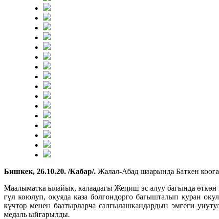
Бишкек, 26.10.20. /Кабар/.
Жалал-Абад шаарында Баткен коога
Маалыматка ылайык, калаадагы Жеңиш эс алуу багында өткөн
гүл коюлуп, окуяда каза болгондорго багышталып куран ок
күчтөр менен баатырларча салгылашкандардын эмгеги унуту
медаль ыйгарылды.