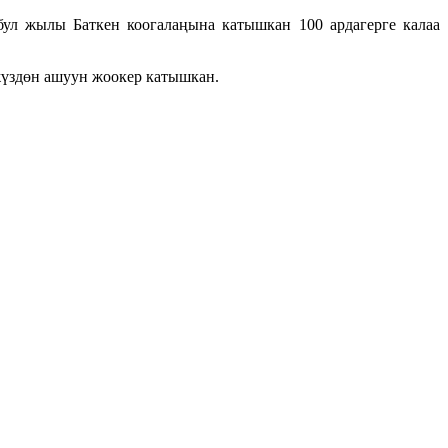
ул жылы Баткен коогалаңына катышкан 100 ардагерге калаа
жүздөн ашуун жоокер катышкан.