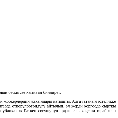
ын басма сөз кызматы билдирет.
он жоокерлердин жакындары катышты. Алгач атайын эстеликке
табда өткөрүлбөгөндүгү айтылып, эл жерди коргоодо сырткы
спубликалык Баткен согушунун ардагерлер кеңеши тарабынан