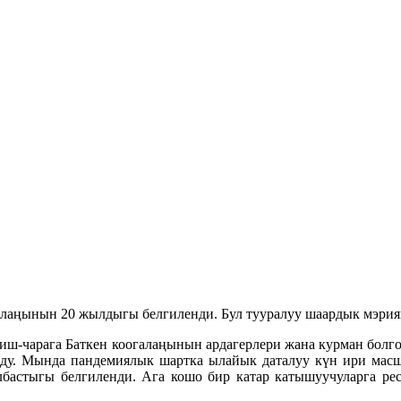
лаңынын 20 жылдыгы белгиленди. Бул тууралуу шаардык мэриян
 иш-чарага Баткен коогалаңынын ардагерлери жана курман болг
улду. Мында пандемиялык шартка ылайык даталуу күн ири масш
лбастыгы белгиленди. Ага кошо бир катар катышуучуларга ре