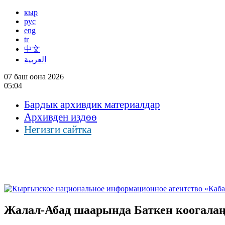
кыр
рус
eng
tr
中文
العربية
07 баш оона 2026
05:04
Бардык архивдик материалдар
Архивден издөө
Негизги сайтка
Жалал-Абад шаарында Баткен коогала