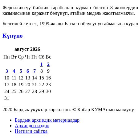
Жергиликтүү бийлик тарабынан курман болгон 8 жоокердин 
казынасынан каражат бөлүнүп, атайын медаль жасатылмакчы.
Белгилей кетсек, 1999-жылы Баткен облусунун аймагына кура
Күнүнө
август 2026
Пн
Вт
Ср
Чт
Пт
Сб
Вс
1
2
3
4
5
6
7
8
9
10
11
12
13
14
15
16
17
18
19
20
21
22
23
24
25
26
27
28
29
30
31
2020 Бардык укуктар корголгон. © Кабар КУМАнын мазмуну.
Бардык архивдик материалдар
Архивден издөө
Негизги сайтка