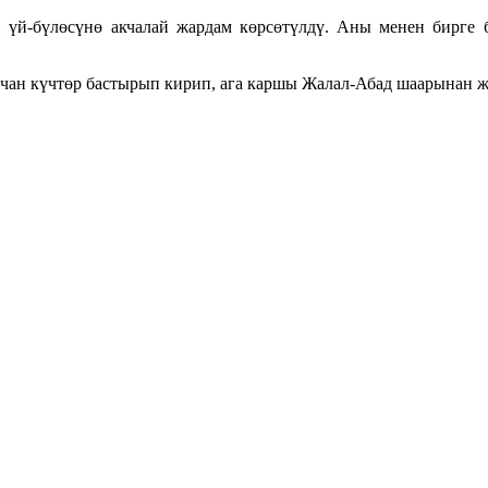
үй-бүлөсүнө акчалай жардам көрсөтүлдү. Аны менен бирге б
лчан күчтөр бастырып кирип, ага каршы Жалал-Абад шаарынан 