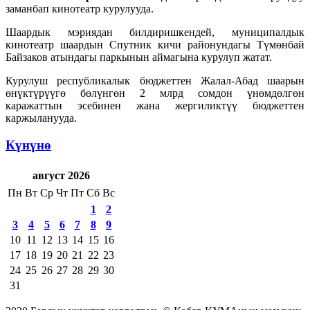
заманбап кинотеатр курулууда.
Шаардык мэриядан билдиришкендей, муниципалдык
кинотеатр шаардын Спутник кичи районундагы Түмөнбай
Байзаков атындагы паркынын аймагына курулуп жатат.
Курулуш республикалык бюджеттен Жалал-Абад шаарын
өнүктүрүүгө бөлүнгөн 2 млрд сомдон үнөмдөлгөн
каражаттын эсебинен жана жергиликтүү бюджеттен
каржыланууда.
Күнүнө
август 2026
Пн
Вт
Ср
Чт
Пт
Сб
Вс
1
2
3
4
5
6
7
8
9
10
11
12
13
14
15
16
17
18
19
20
21
22
23
24
25
26
27
28
29
30
31