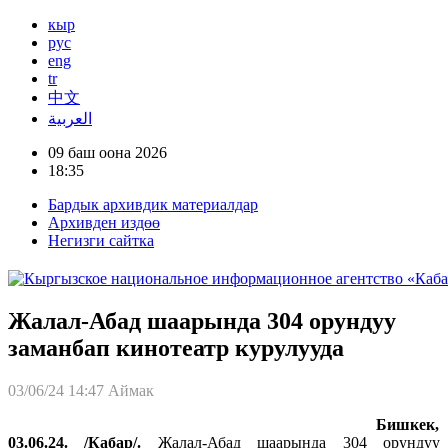
кыр
рус
eng
tr
中文
العربية
09 баш оона 2026
18:35
Бардык архивдик материалдар
Архивден издөө
Негизги сайтка
Жалал-Абад шаарында 304 орундуу
заманбап кинотеатр курулууда
03/06/24 14:47
Аймак
Бишкек,
03.06.24. /Кабар/.
Жалал-Абад шаарында 304 орундуу