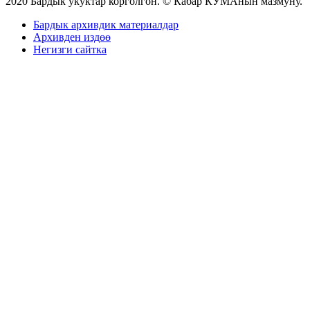
2020 Бардык укуктар корголгон. © Кабар КУМАнын мазмуну.
Бардык архивдик материалдар
Архивден издөө
Негизги сайтка