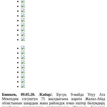
Бишкек, 09.05.20. /Кабар/.
Бүгүн, 9-майда Улуу Ата
Мекендик согуштун 75 жылдыгына карата Жалал-Абад
областынын шаардык жана райондук ички иштер бөлүмдөрү