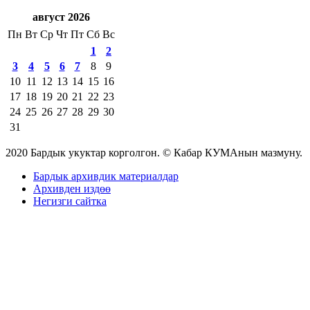
август 2026
Пн
Вт
Ср
Чт
Пт
Сб
Вс
1
2
3
4
5
6
7
8
9
10
11
12
13
14
15
16
17
18
19
20
21
22
23
24
25
26
27
28
29
30
31
2020 Бардык укуктар корголгон. © Кабар КУМАнын мазмуну.
Бардык архивдик материалдар
Архивден издөө
Негизги сайтка