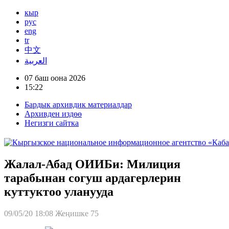
кыр
рус
eng
tr
中文
العربية
07 баш оона 2026
15:22
Бардык архивдик материалдар
Архивден издөө
Негизги сайтка
Жалал-Абад ОИИБи: Милиция
тарабынан согуш ардагерлерин
куттуктоо уланууда
09/05/20 18:08
Жеңишке 75