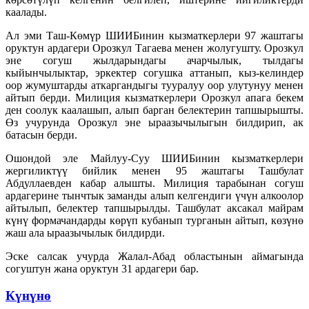
каалады.
Ал эми Таш-Көмүр ШИИБинин кызматкерлери 97 жаштагы
оруктун ардагери Орозкул Тагаева менен жолугушту. Орозкул
эне согуш жылдарындагы ачарчылык, тылдагы
кыйынчылыктар, эркектер согушка аттанып, кыз-келиндер
оор жумуштарды аткаргандыгы тууралуу оор улутунуу менен
айтып берди. Милиция кызматкерлери Орозкул апага бекем
ден соолук каалашып, алып барган белектерин тапшырышты.
Өз учурунда Орозкул эне ыраазычылыгын билдирип, ак
батасын берди.
Ошондой эле Майлуу-Суу ШИИБинин кызматкерлери
жергиликтүү бийлик менен 95 жаштагы Ташбулат
Абдуллаевден кабар алышты. Милиция тарабынан согуш
ардагерине тынчтык заманды алып келгендиги үчүн алкоолор
айтылып, белектер тапшырылды. Ташбулат аксакал майрам
күнү формачандарды көрүп кубанып турганын айтып, көзүнө
жаш ала ыраазычылык билдирди.
Эске салсак учурда Жалал-Абад областынын аймагында
согуштун жана оруктун 31 ардагери бар.
Күнүнө