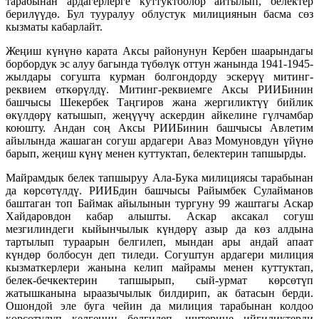
тарабынан ардагерлерге куттуктоолор айтылып, белектер
берилүүдө. Бул тууралуу облустук милициянын басма сөз
кызматы кабарлайт.
Жеңиш күнүнө карата Аксы районунун Кербен шаарындагы
борбордук эс алуу багында түбөлүк оттун жанында 1941-1945-
жылдары согушта курман болгондорду эскерүү митинг-
реквием өткөрүлдү. Митинг-реквиемге Аксы РИИБинин
башчысы Шекербек Таңгиров жана жергиликтүү бийлик
өкүлдөрү катышып, жеңүүчү аскердин айкелине гүлчамбар
коюшту. Андан соң Аксы РИИБинин башчысы Авлетим
айылында жашаган согуш ардагери Аваз Момуновдун үйүнө
барып, жеңиш күнү менен куттуктап, белектерин тапшырды.
Майрамдык белек тапшыруу Ала-Бука милициясы тарабынан
да көрсөтүлдү. РИИБдин башчысы Райымбек Сулайманов
баштаган топ Баймак айылынын тургуну 99 жаштагы Аскар
Хайдаровдон кабар алышты. Аскар аксакал согуш
мезгилиндеги кыйынчылык күндөрү азыр да көз алдына
тартылып тураарын белгилеп, мындан ары андай апаат
күндөр болбосун деп тиледи. Согуштун ардагери милиция
кызматкерлери жанына келип майрамы менен куттуктап,
белек-бечкектерин тапшырып, сый-урмат көрсөтүп
жатышканына ыраазычылык билдирип, ак батасын берди.
Ошондой эле буга чейин да милиция тарабынан колдоо
көрсөтүлүп келгенин белгилеп, иштерине ийгиликтерди