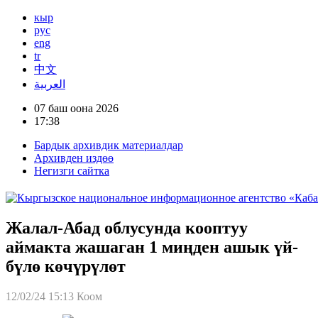
кыр
рус
eng
tr
中文
العربية
07 баш оона 2026
17:38
Бардык архивдик материалдар
Архивден издөө
Негизги сайтка
Жалал-Абад облусунда кооптуу
аймакта жашаган 1 миңден ашык үй-
бүлө көчүрүлөт
12/02/24 15:13
Коом