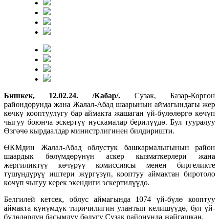
Бишкек, 12.02.24. /Кабар/.
Сузак, Базар-Коргон
райондорунда жана Жалал-Абад шаарынын аймагындагы жер
көчкү кооптуулугу бар аймакта жашаган үй-бүлөлөргө көчүп
чыгуу боюнча эскертүү нускамалар берилүүдө. Бул тууралуу
Өзгөчө кырдаалдар министрлигинен билдиришти.
ӨКМдин Жалал-Абад облустук башкармалыгынын район
шаардык бөлүмдөрүнүн аскер кызматкерлери жана
жергиликтүү көчүрүү комиссиясы менен биргеликте
түшүндүрүү иштери жүргүзүп, кооптуу аймактан биротоло
көчүп чыгуу керек экендиги эскертилүүдө.
Белгилей кетсек, облус аймагында 1074 үй-бүлө кооптуу
аймакта күнүмдүк тиричилигин улантып келишүүдө, бул үй-
бүлөлөрдүн басымдуу бөлүгү Сузак районунда жайгашкан.