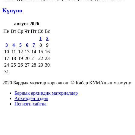
Күнүнө
август 2026
Пн
Вт
Ср
Чт
Пт
Сб
Вс
1
2
3
4
5
6
7
8
9
10
11
12
13
14
15
16
17
18
19
20
21
22
23
24
25
26
27
28
29
30
31
2020 Бардык укуктар корголгон. © Кабар КУМАнын мазмуну.
Бардык архивдик материалдар
Архивден издөө
Негизги сайтка