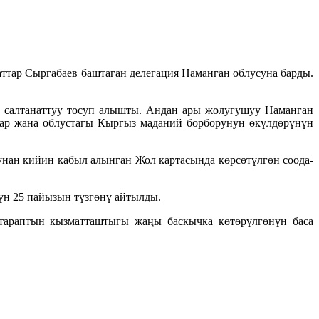
тар Сыргабаев баштаган делегация Наманган облусуна барды.
н салтанаттуу тосуп алышты. Андан ары жолугушуу Наманган
ар жана облустагы Кыргыз маданий борборунун өкүлдөрүнүн
ан кийин кабыл алынган Жол картасында көрсөтүлгөн соода-
үн 25 пайызын түзгөнү айтылды.
тараптын кызматташтыгы жаңы баскычка көтөрүлгөнүн баса