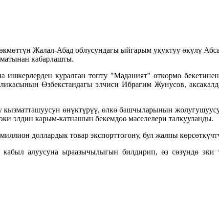
кмөттүн Жалал-Абад облусундагы ыйгарым укуктуу өкүлү Абсат
зматынан кабарлашты.
а ишкерлерден куралган топту "Маданият" өткөрмө бекетине
ликасынын Өзбекстандагы элчиси Ибрагим Жунусов, аксакалд
у кызматташуусун өнүктүрүү, өлкө башчыларынын жолугушуусун
, эки элдин карым-катнашын бекемдөө маселелери талкууланды.
иллион доллардык товар экспорттогону, бул жалпы көрсөткүчт
кабыл алуусуна ыраазычылыгын билдирип, өз сөзүндө эки 