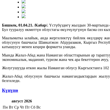
Бишкек, 01.04.21. /Кабар/.
Үстүбүздөгү жылдын 30-мартында ө
Бул тууралуу өкмөттүн облустагы өкүлчүлүгүнүн басма сөз кы
Маалыматка ылайык, анда жергиликтүү бийлик өкүлдөрү жан
облусунун башчысы Шавкатжон Абдуразаков, Кыргыз Респуб
катышуусу менен кеңири форматта уланды.
Мында Жалал-Абад жана Наманган областтарынын ар тарапту
экономикалык, маданият, туризм жана чек ара бекеттерин ачуу
Жолугушууда өткөн жылы Наманган облусу Кыргызстанга 102 м
Жалал-Абад облусунун башчысы намангандыктардын жылуу 
белгиледи.
Күнүнө
август 2026
Пн
Вт
Ср
Чт
Пт
Сб
Вс