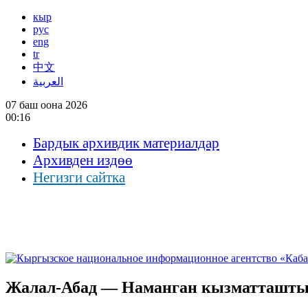
кыр
рус
eng
tr
中文
العربية
07 баш оона 2026
00:16
Бардык архивдик материалдар
Архивден издөө
Негизги сайтка
Жалал-Абад — Наманган кызматташт