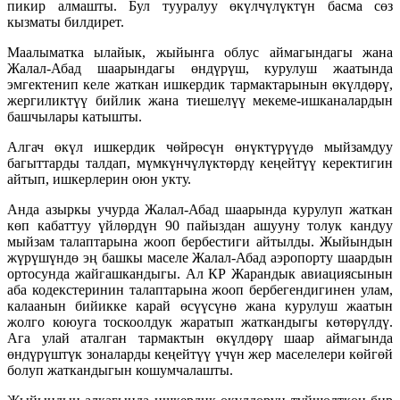
пикир алмашты. Бул тууралуу өкүлчүлүктүн басма сөз
кызматы билдирет.
Маалыматка ылайык, жыйынга облус аймагындагы жана
Жалал-Абад шаарындагы өндүрүш, курулуш жаатында
эмгектенип келе жаткан ишкердик тармактарынын өкүлдөрү,
жергиликтүү бийлик жана тиешелүү мекеме-ишканалардын
башчылары катышты.
Алгач өкүл ишкердик чөйрөсүн өнүктүрүүдө мыйзамдуу
багыттарды талдап, мүмкүнчүлүктөрдү кеңейтүү керектигин
айтып, ишкерлерин оюн укту.
Анда азыркы учурда Жалал-Абад шаарында курулуп жаткан
көп кабаттуу үйлөрдүн 90 пайыздан ашууну толук кандуу
мыйзам талаптарына жооп бербестиги айтылды. Жыйындын
жүрүшүндө эң башкы маселе Жалал-Абад аэропорту шаардын
ортосунда жайгашкандыгы. Ал КР Жарандык авиациясынын
аба кодекстеринин талаптарына жооп бербегендигинен улам,
калаанын бийикке карай өсүүсүнө жана курулуш жаатын
жолго коюуга тоскоолдук жаратып жаткандыгы көтөрүлдү.
Ага улай аталган тармактын өкүлдөрү шаар аймагында
өндүрүштүк зоналарды кеңейтүү үчүн жер маселелери көйгөй
болуп жаткандыгын кошумчалашты.