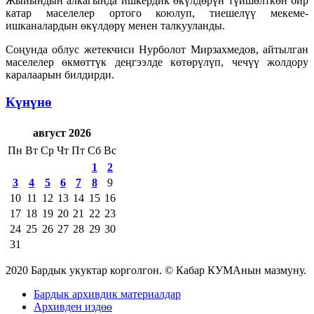
Жыйындын алкагында ишкердик өкүлдөрүн түйшөлткөн бир
катар маселелер ортого коюлуп, тиешелүү мекеме-
ишканалардын өкүлдөрү менен талкууланды.
Соңунда облус жетекчиси Нурболот Мирзахмедов, айтылган
маселелер өкмөттүк деңгээлде көтөрүлүп, чечүү жолдору
каралаарын билдирди.
Күнүнө
август 2026
Пн
Вт
Ср
Чт
Пт
Сб
Вс
1
2
3
4
5
6
7
8
9
10
11
12
13
14
15
16
17
18
19
20
21
22
23
24
25
26
27
28
29
30
31
2020 Бардык укуктар корголгон. © Кабар КУМАнын мазмуну.
Бардык архивдик материалдар
Архивден издөө