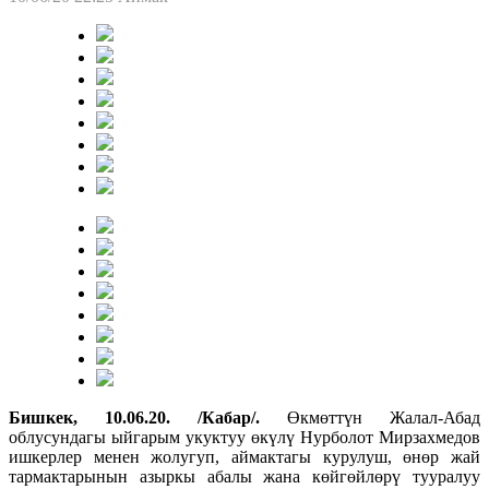
Бишкек, 10.06.20. /Кабар/.
Өкмөттүн Жалал-Абад
облусундагы ыйгарым укуктуу өкүлү Нурболот Мирзахмедов
ишкерлер менен жолугуп, аймактагы курулуш, өнөр жай
тармактарынын азыркы абалы жана көйгөйлөрү тууралуу