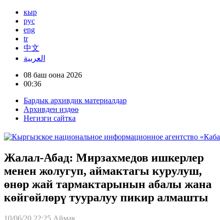
кыр
рус
eng
tr
中文
العربية
08 баш оона 2026
00:36
Бардык архивдик материалдар
Архивден издөө
Негизги сайтка
Жалал-Абад: Мирзахмедов ишкерлер
менен жолугуп, аймактагы курулуш,
өнөр жай тармактарынын абалы жана
көйгөйлөрү тууралуу пикир алмашты
10/06/20 22:25
Аймак