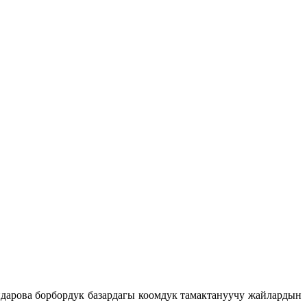
дарова борбордук базардагы коомдук тамактануучу жайлардын