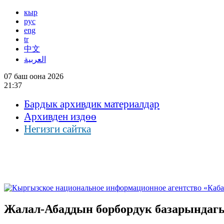
кыр
рус
eng
tr
中文
العربية
07 баш оона 2026
21:37
Бардык архивдик материалдар
Архивден издөө
Негизги сайтка
Жалал-Абаддын борбордук базарындаг