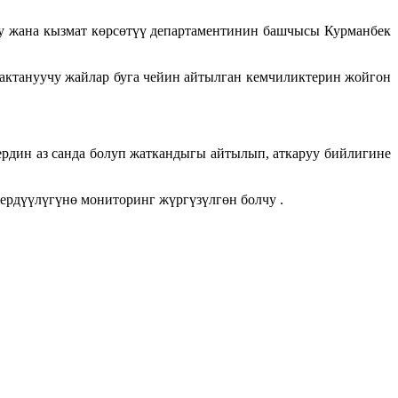
у жана кызмат көрсөтүү департаментинин башчысы Курманбек
мактануучу жайлар буга чейин айтылган кемчиликтерин жойгон
рдин аз санда болуп жаткандыгы айтылып, аткаруу бийлигине
ердүүлүгүнө мониторинг жүргүзүлгөн болчу .