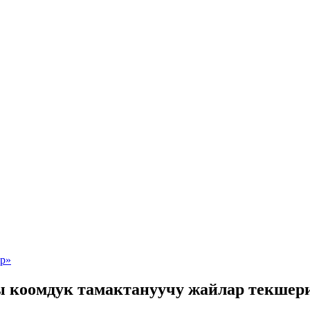
ы коомдук тамактануучу жайлар текшер