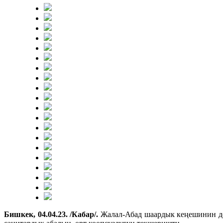
Бишкек, 04.04.23. /Кабар/.
Жалал-Абад шаардык кеңешинин де