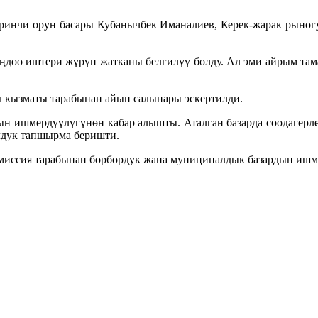
ринчи орун басары Кубанычбек Иманалиев, Керек-жарак рыног
оңдоо иштери жүрүп жатканы белгилүү болду. Ал эми айрым та
л кызматы тарабынан айып салынары эскертилди.
ын ишмердүүлүгүнөн кабар алышты. Аталган базарда соодагерле
лдук тапшырма беришти.
омиссия тарабынан борбордук жана муниципалдык базардын ишм