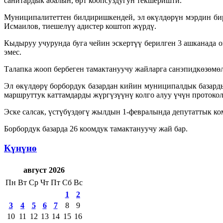
санитардык абалын, өрт коопсуздугун текшеришти.
Муниципалитеттен билдиришкендей, эл өкүлдөрүн мэрдин би
Исмаилов, тиешелүү адистер коштоп жүрдү.
Кыдыруу учурунда буга чейин эскертүү берилген 3 ашканада 
эмес.
Талапка жооп бербеген тамактануучу жайларга санэпидкөзөмө
Эл өкүлдөрү борбордук базардан кийин муниципалдык базард
маршруттук каттамдарды жүргүзүүнү колго алуу үчүн протоко
Эске салсак, үстүбүздөгү жылдын 1-февралында депутаттык к
Борбордук базарда 26 коомдук тамактануучу жай бар.
Күнүнө
август 2026
Пн
Вт
Ср
Чт
Пт
Сб
Вс
1
2
3
4
5
6
7
8
9
10
11
12
13
14
15
16