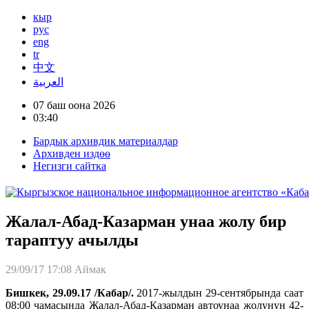
кыр
рус
eng
tr
中文
العربية
07 баш оона 2026
03:40
Бардык архивдик материалдар
Архивден издөө
Негизги сайтка
Жалал-Абад-Казарман унаа жолу бир
тараптуу ачылды
29/09/17 17:08
Аймак
Бишкек, 29.09.17 /Кабар/.
2017-жылдын 29-сентябрында саат
08:00 чамасында Жалал-Абад-Казарман автоунаа жолунун 42-