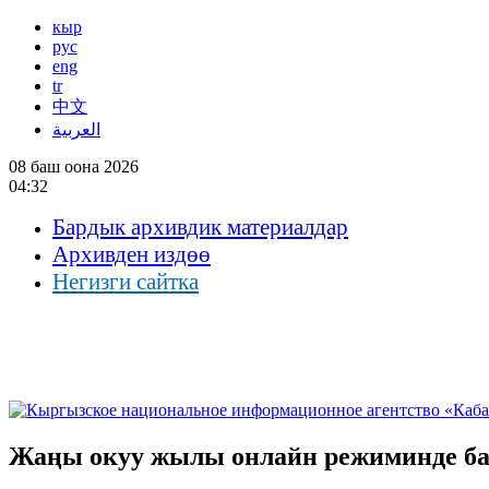
кыр
рус
eng
tr
中文
العربية
08 баш оона 2026
04:32
Бардык архивдик материалдар
Архивден издөө
Негизги сайтка
Жаңы окуу жылы онлайн режиминде 