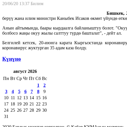
20/06/20 13:37
Билим
Бишкек, 2
берүү жана илим министри Каныбек Исаков өкмөт үйүндө өтк
Анын айтымында, баары кырдаалга байланыштуу болот. "Окууч
болбосо жаңы окуу жылы салттуу түрдө башталат", - дейт ал.
Белгилей кетсек, 20-июнга карата Кыргызстанда коронави
коронавирус жуктурган 35 адам каза болду.
Күнүнө
август 2026
Пн
Вт
Ср
Чт
Пт
Сб
Вс
1
2
3
4
5
6
7
8
9
10
11
12
13
14
15
16
17
18
19
20
21
22
23
24
25
26
27
28
29
30
31
2020 Бардык укуктар корголгон. © Кабар КУМАнын мазмуну.