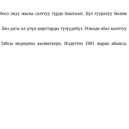
босо окуу жылы салттуу түрдө башталат. Бул тууралуу билим
Биз дагы ал үчүн шарттарды түзүүдөбүз. Өлкөдө абал кооптуу
 546сы медицина кызматкери. Илдеттен 1981 жаран айыкса,