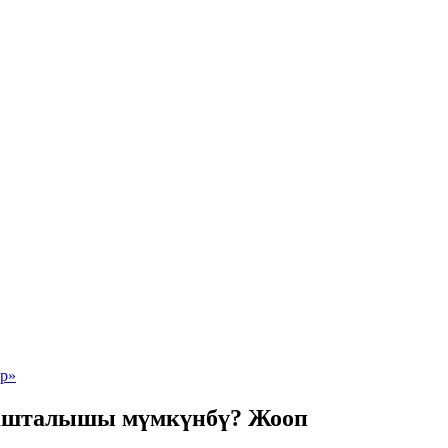
башталышы мүмкүнбү? Жооп