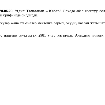
0.06.20. /Адил Төлөгөнов – Кабар/.
Өлкөдө абал кооптуу бол
өн брифингде билдирди.
улар жана ата-энелер мектепке барып, окууну каалап жатышат. 
рус илдетин жуктурган 2981 учур катталды. Алардын ичинен