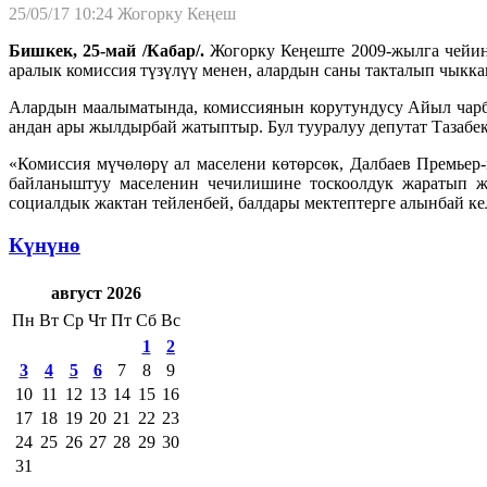
25/05/17 10:24
Жогорку Кеңеш
Бишкек, 25-май /Кабар/.
Жогорку Кеӊеште 2009-жылга чейи
аралык комиссия түзүлүү менен, алардын саны такталып чыккан
Алардын маалыматында, комиссиянын корутундусу Айыл чарб
андан ары жылдырбай жатыптыр. Бул тууралуу депутат Тазаб
«Комиссия мүчөлөрү ал маселени көтөрсөк, Далбаев Премьер
байланыштуу маселенин чечилишине тоскоолдук жаратып ж
социалдык жактан тейленбей, балдары мектептерге алынбай кел
Күнүнө
август 2026
Пн
Вт
Ср
Чт
Пт
Сб
Вс
1
2
3
4
5
6
7
8
9
10
11
12
13
14
15
16
17
18
19
20
21
22
23
24
25
26
27
28
29
30
31