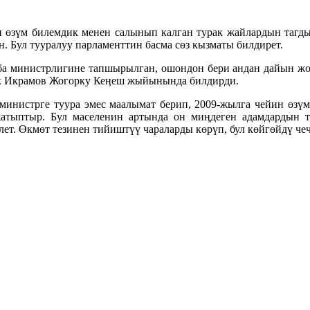
н өзүм билемдик менен салынып калган турак жайлардын таг
. Бул тууралуу парламенттин басма сөз кызматы билдирет.
а министрлигине тапшырылган, ошондон бери андан дайын жок.
ек Икрамов Жогорку Кеӊеш жыйынында билдирди.
-министрге туура эмес маалымат берип, 2009-жылга чейин өз
атыптыр. Бул маселенин артында он миӊдеген адамдардын т
ет. Өкмөт тезинен тийиштүү чараларды көрүп, бул көйгөйдү чечи