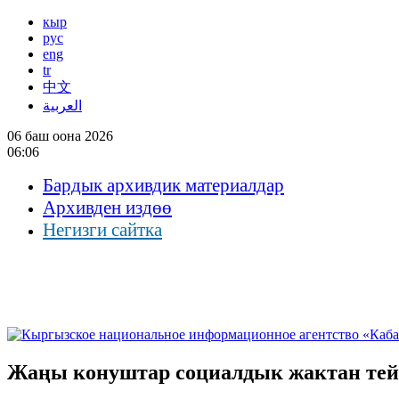
кыр
рус
eng
tr
中文
العربية
06 баш оона 2026
06:06
Бардык архивдик материалдар
Архивден издөө
Негизги сайтка
Жаңы конуштар социалдык жактан тейл