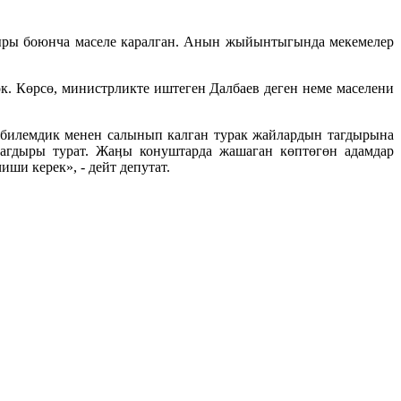
дыры боюнча маселе каралган. Анын жыйынтыгында мекемелер
 Көрсө, министрликте иштеген Далбаев деген неме маселени
үмбилемдик менен салынып калган турак жайлардын тагдырына
агдыры турат. Жаӊы конуштарда жашаган көптөгөн адамдар
ши керек», - дейт депутат.