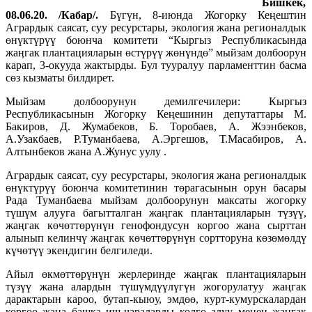
Бишкек,
08.06.20. /Кабар/.
Бүгүн, 8-июнда Жогорку Кеңештин
Агрардык саясат, суу ресурстары, экология жана регионалдык
өнүктүрүү боюнча комитети “Кыргыз Республикасында
жаӊгак плантацияларын өстүрүү жөнүндө” мыйзам долбоорун
карап, 3-окууда жактырды. Бул тууралуу парламенттин басма
сөз кызматы билдирет.
Мыйзам долбоорунун демилгечилери: Кыргыз
Республикасынын Жогорку Кеңешинин депутаттары М.
Бакиров, Д. Жумабеков, Б. Торобаев, А. Жээнбеков,
А.Узакбаев, Р.Туманбаева, А.Эргешов, Т.Масабиров, А.
Алтынбеков жана А.Жунус уулу .
Агрардык саясат, суу ресурстары, экология жана регионалдык
өнүктүрүү боюнча комитетинин төрагасынын орун басары
Рада Туманбаева мыйзам долбоорунун максаты жогорку
түшүм алууга багытталган жаңгак плантацияларын түзүү,
жаңгак көчөттөрүнүн генофондусун коргоо жана сырттан
алынып келинчү жаңгак көчөттөрүнүн сортторуна көзөмөлдү
күчөтүү экендигин белгиледи.
Айыл өкмөттөрүнүн жерлеринде жаңгак плантацияларын
түзүү жана алардын түшүмдүүлүгүн жогорулатуу жаңгак
дарактарын кароо, бутап-кыюу, эмдөө, курт-кумурскалардан
коргоо жана башка иш-чараларды колго алуу менен жаңгак