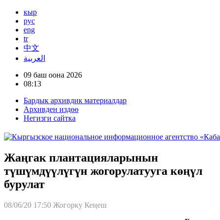
кыр
рус
eng
tr
中文
العربية
09 баш оона 2026
08:13
Бардык архивдик материалдар
Архивден издөө
Негизги сайтка
Жаңгак плантацияларынын
түшүмдүүлүгүн жогорулатууга көңүл
бурулат
08/06/20 17:50
Жогорку Кеңеш