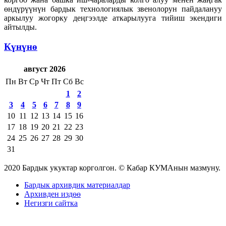
өндүрүүнүн бардык технологиялык звенолорун пайдалануу
аркылуу жогорку деңгээлде аткарылууга тийиш экендиги
айтылды.
Күнүнө
август 2026
Пн
Вт
Ср
Чт
Пт
Сб
Вс
1
2
3
4
5
6
7
8
9
10
11
12
13
14
15
16
17
18
19
20
21
22
23
24
25
26
27
28
29
30
31
2020 Бардык укуктар корголгон. © Кабар КУМАнын мазмуну.
Бардык архивдик материалдар
Архивден издөө
Негизги сайтка