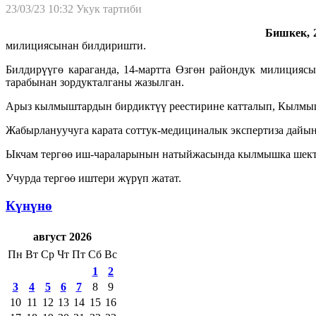
23/03/23 10:32
Укук тартиби
Бишкек, 2
милициясынан билдиришти.
Билдирүүгө караганда, 14-мартта Өзгөн райондук милицияс
тарабынан зордукталганы жазылган.
Арыз кылмыштардын бирдиктүү реестирине катталып, Кылмыш-
Жабырлануучуга карата соттук-медициналык экспертиза дайын
Ыкчам тергөө иш-чараларынын натыйжасында кылмышка шектү
Учурда тергөө иштери жүрүп жатат.
Күнүнө
август 2026
Пн
Вт
Ср
Чт
Пт
Сб
Вс
1
2
3
4
5
6
7
8
9
10
11
12
13
14
15
16