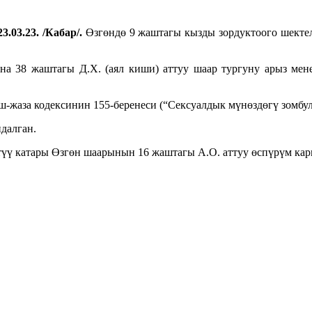
3.03.23. /Кабар/.
Өзгөндө 9 жаштагы кызды зордуктоого шекте
ына 38 жаштагы Д.Х. (аял киши) аттуу шаар тургуну арыз ме
жаза кодексинин 155-беренеси (“Сексуалдык мүнөздөгү зомбул
далган.
ү катары Өзгөн шаарынын 16 жаштагы А.О. аттуу өспүрүм кар