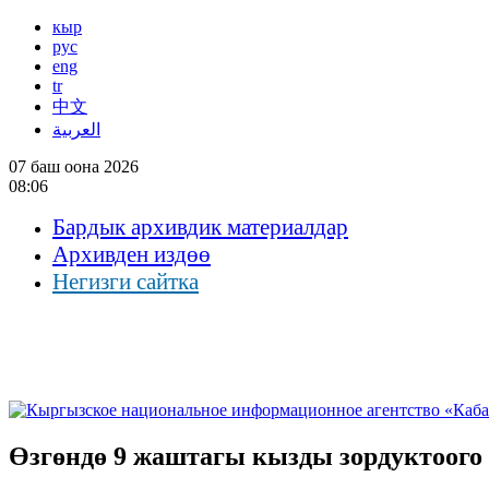
кыр
рус
eng
tr
中文
العربية
07 баш оона 2026
08:06
Бардык архивдик материалдар
Архивден издөө
Негизги сайтка
Өзгөндө 9 жаштагы кызды зордуктоого