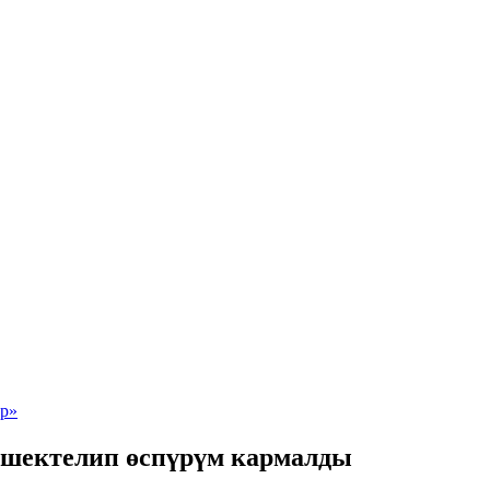
 шектелип өспүрүм кармалды