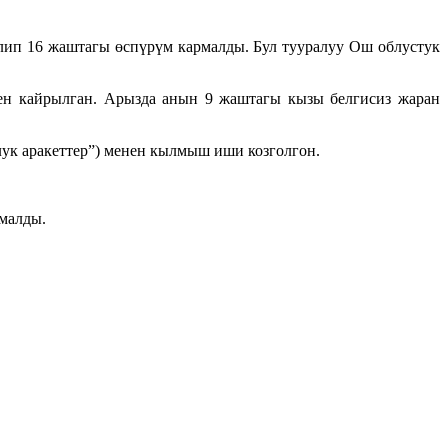
лип 16 жаштагы өспүрүм кармалды. Бул тууралуу Ош облустук
нен кайрылган. Арызда анын 9 жаштагы кызы белгисиз жаран
ук аракеттер”) менен кылмыш иши козголгон.
малды.