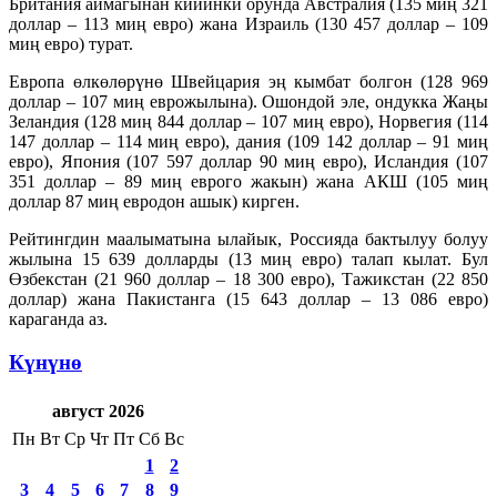
Британия аймагынан кийинки орунда Австралия (135 миң 321
доллар – 113 миң евро) жана Израиль (130 457 доллар – 109
миң евро) турат.
Европа өлкөлөрүнө Швейцария эң кымбат болгон (128 969
доллар – 107 миң еврожылына). Ошондой эле, ондукка Жаңы
Зеландия (128 миң 844 доллар – 107 миң евро), Норвегия (114
147 доллар – 114 миң евро), дания (109 142 доллар – 91 миң
евро), Япония (107 597 доллар 90 миң евро), Исландия (107
351 доллар – 89 миң еврого жакын) жана АКШ (105 миң
доллар 87 миң евродон ашык) кирген.
Рейтингдин маалыматына ылайык, Россияда бактылуу болуу
жылына 15 639 долларды (13 миң евро) талап кылат. Бул
Өзбекстан (21 960 доллар – 18 300 евро), Тажикстан (22 850
доллар) жана Пакистанга (15 643 доллар – 13 086 евро)
караганда аз.
Күнүнө
август 2026
Пн
Вт
Ср
Чт
Пт
Сб
Вс
1
2
3
4
5
6
7
8
9