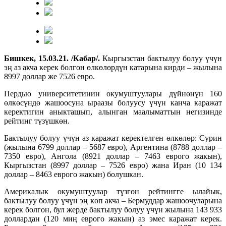
Бишкек, 15.03.21. /Кабар/.
Кыргызстан бактылуу болуу үчүн
эң аз акча керек болгон өлкөлөрдүн катарына кирди – жылына
8997 доллар же 7526 евро.
Пердью университетинин окумуштуулары дүйнөнүн 160
өлкөсүндө жашоосуна ыраазы болуусу үчүн канча каражат
керектигин аныкташып, алынган маалыматтын негизинде
рейтинг түзүшкөн.
Бактылуу болуу үчүн аз каражат керектелген өлкөлөр: Сурин
(жылына 6799 доллар – 5687 евро), Аргентина (8788 доллар –
7350 евро), Ангола (8921 доллар – 7463 еврого жакын),
Кыргызстан (8997 доллар – 7526 евро) жана Иран (10 134
доллар – 8463 еврого жакын) болушкан.
Америкалык окумуштуулар түзгөн рейтингге ылайык,
бактылуу болуу үчүн эң көп акча – Бермуддар жашоочуларына
керек болгон, бул жерде бактылуу болуу үчүн жылына 143 933
доллардан (120 миң еврого жакын) аз эмес каражат керек.