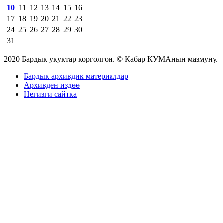
10
11
12
13
14
15
16
17
18
19
20
21
22
23
24
25
26
27
28
29
30
31
2020 Бардык укуктар корголгон. © Кабар КУМАнын мазмуну.
Бардык архивдик материалдар
Архивден издөө
Негизги сайтка