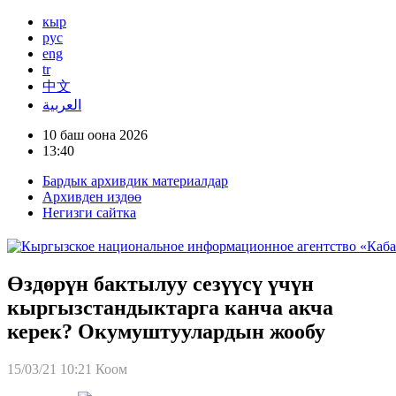
кыр
рус
eng
tr
中文
العربية
10 баш оона 2026
13:40
Бардык архивдик материалдар
Архивден издөө
Негизги сайтка
Өздөрүн бактылуу сезүүсү үчүн
кыргызстандыктарга канча акча
керек? Окумуштуулардын жообу
15/03/21 10:21
Коом