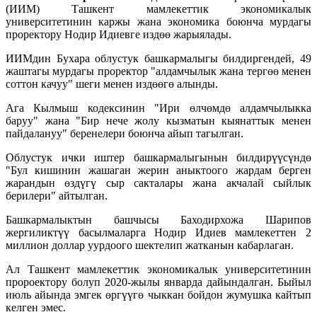
(ИИМ) Ташкент мамлекеттик экономикалык
университетинин каржы жана экономика боюнча мурдагы
проректору Нодир Идиевге издөө жарыялады.
ИИМдин Бухара облустук башкармалыгы билдиргендей, 49
жаштагы мурдагы проректор "алдамчылык жана тергөө менен
соттон качуу" шеги менен издөөгө алынды.
Ага Кылмыш кодексинин "Ири өлчөмдө алдамчылыкка
баруу" жана "Бир нече жолу кызматын кыянаттык менен
пайдалануу" беренелери боюнча айып тагылган.
Облустук ички иштер башкармалыгынын билдирүүсүндө
"Бул кишинин жашаган жерин аныктоого жардам берген
жарандын өздүгү сыр сакталары жана акчалай сыйлык
берилери" айтылган.
Башкармалыктын башчысы Баходирхожа Шарипов
жергиликтүү басылмаларга Нодир Идиев мамлекеттен 2
миллион доллар уурдоого шектелип жатканын кабарлаган.
Ал Ташкент мамлекеттик экономикалык университетинин
пророектору болуп 2020-жылы январда дайындалган. Быйыл
июль айында эмгек өргүүгө чыккан бойдон жумушка кайтып
келген эмес.