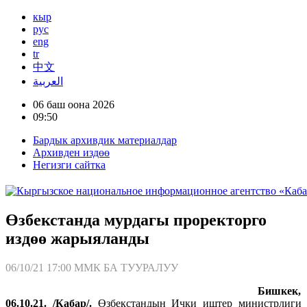
кыр
рус
eng
tr
中文
العربية
06 баш оона 2026
09:50
Бардык архивдик материалдар
Архивден издөө
Негизги сайтка
Өзбекстанда мурдагы проректорго
издөө жарыяланды
06/10/21 17:00
ММК БА ТУУРАЛУУ
Бишкек,
06.10.21. /Кабар/.
Өзбекстандын Ички иштер министрлиги