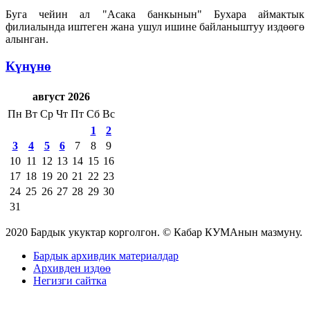
Буга чейин ал "Асака банкынын" Бухара аймактык
филиалында иштеген жана ушул ишине байланыштуу издөөгө
алынган.
Күнүнө
август 2026
Пн
Вт
Ср
Чт
Пт
Сб
Вс
1
2
3
4
5
6
7
8
9
10
11
12
13
14
15
16
17
18
19
20
21
22
23
24
25
26
27
28
29
30
31
2020 Бардык укуктар корголгон. © Кабар КУМАнын мазмуну.
Бардык архивдик материалдар
Архивден издөө
Негизги сайтка