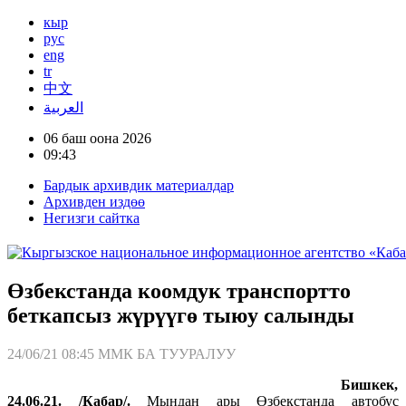
кыр
рус
eng
tr
中文
العربية
06 баш оона 2026
09:43
Бардык архивдик материалдар
Архивден издөө
Негизги сайтка
Өзбекстанда коомдук транспортто
беткапсыз жүрүүгө тыюу салынды
24/06/21 08:45
ММК БА ТУУРАЛУУ
Бишкек,
24.06.21. /Кабар/.
Мындан ары Өзбекстанда автобус