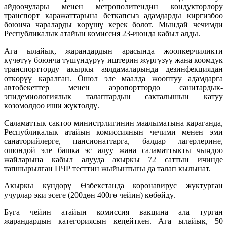
айдоочулары менен метрополитендин кондукторлору
транспорт каражаттарына беткапсыз адамдарды киргизбөө
боюнча чараларды көрүшү керек болот. Мындай чечимди
Республикалык атайын комиссия 23-июнда кабыл алды.
Ага ылайык, жарандардын арасында жоопкерчиликти
күчөтүү боюнча түшүндүрүү иштерин жүргүзүү жана коомдук
транспортторду акыркы аялдамаларында дезинфекциядан
өткөрүү каралган. Ошол эле маалда жооптуу адамдарга
автобекеттер менен аэропорттордо санитардык-
эпидемиологиялык талаптардын сакталышын катуу
көзөмөлдөө иши жүктөлдү.
Саламаттык сактоо министрлигинин маалыматына караганда,
Республикалык атайын комиссиянын чечими менен эми
санаторийлерге, пансионаттарга, балдар лагерлерине,
ошондой эле башка эс алуу жана саламаттыкты чыңдоо
жайларына кабыл алууда акыркы 72 саттын ичинде
тапшырылган ПЧР тесттин жыйынтыгы да талап кылынат.
Акыркы күндөрү Өзбекстанда коронавирус жуктурган
учурлар эки эсеге (200дөн 400гө чейин) көбөйдү.
Буга чейин атайын комиссия вакцина ала турган
жарандардын категориясын кеңейткен. Ага ылайык, 50