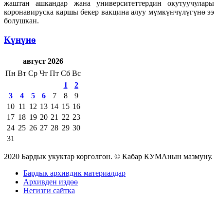
жаштан ашкандар жана университеттердин окутуучулары
коронавируска каршы бекер вакцина алуу мүмкүнчүлүгүнө ээ
болушкан.
Күнүнө
август 2026
Пн
Вт
Ср
Чт
Пт
Сб
Вс
1
2
3
4
5
6
7
8
9
10
11
12
13
14
15
16
17
18
19
20
21
22
23
24
25
26
27
28
29
30
31
2020 Бардык укуктар корголгон. © Кабар КУМАнын мазмуну.
Бардык архивдик материалдар
Архивден издөө
Негизги сайтка