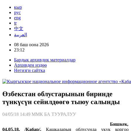
кыр
рус
eng
tr
中文
العربية
08 баш оона 2026
23:12
Бардык архивдик материалдар
Архивден издөө
Негизги сайтка
Өзбекстан облустарынын биринде
түнкүсүн сейилдөөгө тыюу салынды
04/05/18 14:49
ММК БА ТУУРАЛУУ
Бишкек,
04.05.18. /Кабар/.
Кашкадарыя облусунда укук коргоо