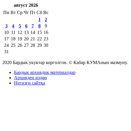
август 2026
Пн
Вт
Ср
Чт
Пт
Сб
Вс
1
2
3
4
5
6
7
8
9
10
11
12
13
14
15
16
17
18
19
20
21
22
23
24
25
26
27
28
29
30
31
2020 Бардык укуктар корголгон. © Кабар КУМАнын мазмуну.
Бардык архивдик материалдар
Архивден издөө
Негизги сайтка