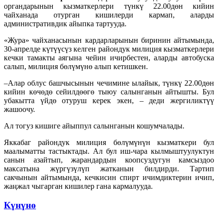
органдарынын кызматкерлери түнкү 22.00дөн кийин
чайханада отурган кишилерди кармап, аларды
административдик айыпка тартууда.
«Жура» чайханасынын кардарларынын биринин айтымында,
30-апрелде күтүүсүз келген райондук милиция кызматкерлери
кечки тамакты аягына чейин ичирбестен, аларды автобуска
салып, милиция бөлүмүнө алып кетишкен.
–Алар облус башчысынын чечимине ылайык, түнкү 22.00дөн
кийин көчөдө сейилдөөгө тыюу салынганын айтышты. Бул
убакытта үйдө отуруш керек экен, – деди жергиликтүү
жашоочу.
Ал тогуз кишиге айыппул салынганын кошумчалады.
Яккабаг райондук милиция бөлүмүнүн кызматкери бул
маалыматты тастыктады. Ал бул иш-чара кылмыштуулуктун
санын азайтып, жарандардын коопсуздугун камсыздоо
максатына жүргүзүлүп жатканын билдирди. Тартип
сакчынын айтымында, кечкисин спирт ичимдиктерин ичип,
жаңжал чыгарган кишилер гана кармалууда.
Күнүнө