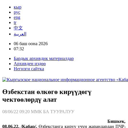
кыр
рус
eng
tr
中文
العربية
06 баш оона 2026
07:32
Бардык архивдик материалдар
Архивден издөө
Негизги сайтка
Өзбекстан өлкөгө кирүүдөгү
чектөөлөрдү алат
08/06/22 09:20
ММК БА ТУУРАЛУУ
Бишкек,
08.06.22. /Кабар/.
Өзбекстанга кирүү үчүн жарандардан ПЧР-