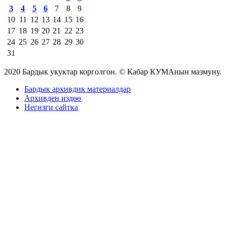
3
4
5
6
7
8
9
10
11
12
13
14
15
16
17
18
19
20
21
22
23
24
25
26
27
28
29
30
31
2020 Бардык укуктар корголгон. © Кабар КУМАнын мазмуну.
Бардык архивдик материалдар
Архивден издөө
Негизги сайтка