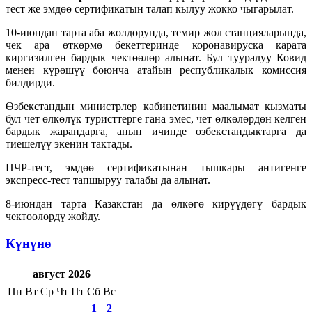
тест же эмдөө сертификатын талап кылуу жокко чыгарылат.
10-июндан тарта аба жолдорунда, темир жол станцияларында,
чек ара өткөрмө бекеттеринде коронавируска карата
киргизилген бардык чектөөлөр алынат. Бул тууралуу Ковид
менен күрөшүү боюнча атайын республикалык комиссия
билдирди.
Өзбекстандын министрлер кабинетинин маалымат кызматы
бул чет өлкөлүк туристтерге гана эмес, чет өлкөлөрдөн келген
бардык жарандарга, анын ичинде өзбекстандыктарга да
тиешелүү экенин тактады.
ПЧР-тест, эмдөө сертификатынан тышкары антигенге
экспресс-тест тапшыруу талабы да алынат.
8-июндан тарта Казакстан да өлкөгө кирүүдөгү бардык
чектөөлөрдү жойду.
Күнүнө
август 2026
Пн
Вт
Ср
Чт
Пт
Сб
Вс
1
2