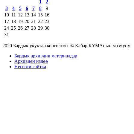
1
2
3
4
5
6
7
8
9
10
11
12
13
14
15
16
17
18
19
20
21
22
23
24
25
26
27
28
29
30
31
2020 Бардык укуктар корголгон. © Кабар КУМАнын мазмуну.
Бардык архивдик материалдар
Архивден издөө
Негизги сайтка