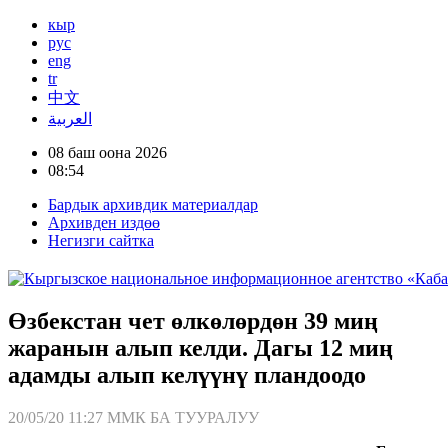
кыр
рус
eng
tr
中文
العربية
08 баш оона 2026
08:54
Бардык архивдик материалдар
Архивден издөө
Негизги сайтка
Өзбекстан чет өлкөлөрдөн 39 миң
жаранын алып келди. Дагы 12 миң
адамды алып келүүнү пландоодо
20/05/20 11:27
ММК БА ТУУРАЛУУ