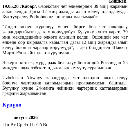
Бишкек,
19.05.20 /Кабар/.
Өзбекстан чет өлкөлөрдөн 39 миң жаранын
алып келди. Дагы 12 миң адамды алып келүү пландалууда.
Бул тууралуу Podrobno.uz. порталы маалымдайт.
“Илдет менен күрөшүү менен бирге биз чет өлкөдөгү
жарандарыбызга да кам көрүүдөбүз. Бүгүнкү күнгө карата 39
миң мекендешибиз өлкөгө алынып келди. Ошондой эле чет
өлкөдө оор кырдаалга кабылган дагы 12 миң жаранды алып
келүү боюнча чаралар көрүлүүдө”, - деп билдирген Шавкат
Мирзиеёв жыйындын жүрүшүндө.
Эскерте кетсек, мурдараак белгилүү болгондой Россиядан 55
миңден ашык өзбекстандык алып кетүүнү суранышкан.
Uzbekistan Airways жарандарды чет өлкөдөн алып келүү
боюнча чартердик каттамдардын программасын баштады.
Бүгүнкү күндө 24-майга чейинки чартердик каттамдардын
графиги жарыяланган.
Күнүнө
август 2026
Пн
Вт
Ср
Чт
Пт
Сб
Вс