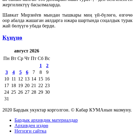
жергиликтүү басылмаларда.
Шавкат Мирзиёев мындан тышкары миң үй-бүлөгө, өзгөчө
оор абалда жашаган аялдарга ижара шартында соцалдык турак
жай бөлүүгө убада берди.
Күнүнө
август 2026
Пн
Вт
Ср
Чт
Пт
Сб
Вс
1
2
3
4
5
6
7
8
9
10
11
12
13
14
15
16
17
18
19
20
21
22
23
24
25
26
27
28
29
30
31
2020 Бардык укуктар корголгон. © Кабар КУМАнын мазмуну.
Бардык архивдик материалдар
Архивден издөө
Негизги сайтка