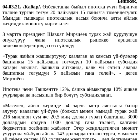
Бишкек,
04.03.21. /Кабар/.
Өзбекстанда быйыл ипотека үчүн биринчи
төлөнө турган төгүм 20 пайыздан 15 пайызга төмөндөтүлөт.
Мындан тышкары ипотекалык насыя боюнча алты айлык
жеңилдик мөөнөтү киргизилет.
3-мартта президент Шавкат Мирзиёев турак жай курулушун
өнүктүрүү жана ипотекалык рынокко арналган
видеоконференцияда сөз сүйлөдү.
«Турак жайын жакшыртууну каалаган аз камсыз үй-бүлөлөр
баштапкы 15 пайыздык төгүмдүн 10 пайызын субсидия
катары алышат. Башкача айтканда, калк үй сатып аларда
баштапкы төгүмдүн 5 пайызын гана төлөй», - деген
Мирзиёев.
Ипотека чени Ташкентте 12%, башка аймактарда 10% ашкан
учурларда да насыянын бир бөлүгү субсидияланат.
«Маселен, айыл жеринде 54 чарчы метр аянттагы батир
алууну каалаган үй-бүлө (болжол менен мындай турак жай
216 миллион сум же 20,5 миң доллар турат) баштапкы 3000
доллардын ордуна 1000 доллар гана төлөйт, калганы
бюджеттин эсебинен жабылат. Эгер жеңилдетилген мөөнөт
учурунда үй-бүлө айына 143 доллардан төлөп турса, мамлекет
ай сайын калган 100 долларын жаап турат», - деп белгиленген