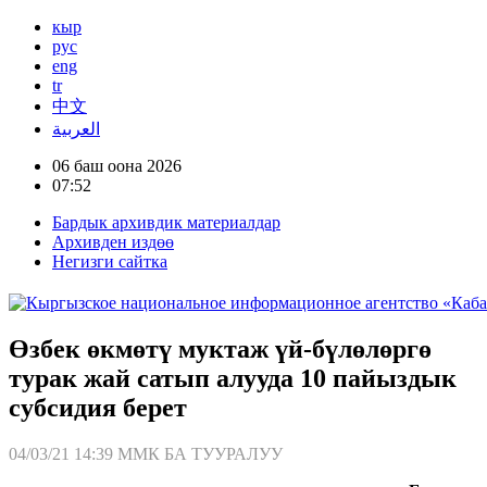
кыр
рус
eng
tr
中文
العربية
06 баш оона 2026
07:52
Бардык архивдик материалдар
Архивден издөө
Негизги сайтка
Өзбек өкмөтү муктаж үй-бүлөлөргө
турак жай сатып алууда 10 пайыздык
субсидия берет
04/03/21 14:39
ММК БА ТУУРАЛУУ