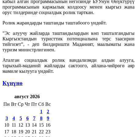
кабыл алган программасынын негизинде БУУнун Өнүктүрүү
программасынын каржылык колдоосу менен кыргыз жана
орус тилдеринде социалдык ролик тарткан.
Ролик жарандарды таштанды таштабоого үндөйт.
"Эс алуучу жайларда таштандылардын көп ташталгандыгы
Кыргызстандын туристтик потенциалына терс таасирин
тийгизет", - деп билдиришти Маданият, маалыматы жана
туризм министрлигинен.
Аталган социалдык ролик вандализмди алдын алууга,
тарыхый-маданий жайларды сактоого, айлана-чөйрөгө аяр
мамиле кылууга үндөйт.
Күнүнө
август 2026
Пн
Вт
Ср
Чт
Пт
Сб
Вс
1
2
3
4
5
6
7
8
9
10
11
12
13
14
15
16
17
18
19
20
21
22
23