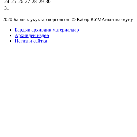
24
25
26
27
28
29
30
31
2020 Бардык укуктар корголгон. © Кабар КУМАнын мазмуну.
Бардык архивдик материалдар
Архивден издөө
Негизги сайтка