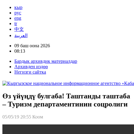
кыр
рус
eng
tr
中文
العربية
09 баш оона 2026
08:13
Бардык архивдик материалдар
Архивден издөө
Негизги сайтка
Өз үйүңдү булгаба! Таштанды таштаба
– Туризм департаментинин соцролиги
05/05/19 20:55
Коом