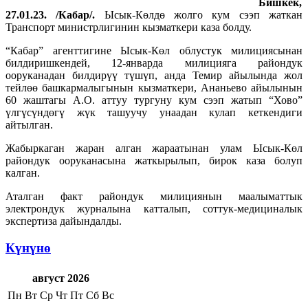
Бишкек,
27.01.23. /Кабар/.
Ысык-Көлдө жолго кум сээп жаткан
Транспорт министрлигинин кызматкери каза болду.
“Кабар” агенттигине Ысык-Көл облустук милициясынан
билдиришкендей, 12-январда милицияга райондук
ооруканадан билдирүү түшүп, анда Темир айылында жол
тейлөө башкармалыгынын кызматкери, Ананьево айылынын
60 жаштагы А.О. аттуу тургуну кум сээп жатып “Хово”
үлгүсүндөгү жүк ташуучу унаадан кулап кеткендиги
айтылган.
Жабыркаган жаран алган жараатынан улам Ысык-Көл
райондук ооруканасына жаткырылып, бирок каза болуп
калган.
Аталган факт райондук милициянын маалыматтык
электрондук журналына катталып, соттук-медициналык
экспертиза дайындалды.
Күнүнө
август 2026
Пн
Вт
Ср
Чт
Пт
Сб
Вс