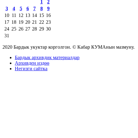
1
2
3
4
5
6
7
8
9
10
11
12
13
14
15
16
17
18
19
20
21
22
23
24
25
26
27
28
29
30
31
2020 Бардык укуктар корголгон. © Кабар КУМАнын мазмуну.
Бардык архивдик материалдар
Архивден издөө
Негизги сайтка