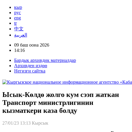
кыр
рус
eng
tr
中文
العربية
09 баш оона 2026
14:16
Бардык архивдик материалдар
Архивден издөө
Негизги сайтка
Ысык-Көлдө жолго кум сээп жаткан
Транспорт министрлигинин
кызматкери каза болду
27/01/23 13:13
Кырсык