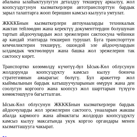
абалына ылайыктуулугун деталдуу текшерүү аркылуу, жол
коопсуздугунун кызматкерлери автотранспорттун бардык
зарыл талаптарга жооп беришин камсыз кылууга умтулат.
ЖКККБнын кызматкерлери автоунааларды техникалык
жактан тейлөөдөн жана керектүү документтердин болушунан
тартып айдоочулардын жол эрежелерин сактоосуна чейинки
ар кандай этаптарда текшерип турушат. Буга транспорттун
кемчиликтерин текшерүү, ошондой эле айдоочулардын
ылдамдык чектөөлөрүн жана башка жол эрежелерин так
сактоосу кирет.
Транспортко көзөмөлдү күчөтүү-бул Ысык-Көл облусунун
жолдорунда коопсуздукту камсыз кылуу боюнча
стратегиянын ажырагыс бөлүгү. Бул аракеттер жол
кыймылынын бардык катышуучуларынын өмүрүн жана ден
соолугун коргоого жана коопсуз жол шарттарын түзүүгө
көмөктөшүүгө багытталган.
Ысык-Көл облусунун ЖКККБнын кызматкерлери бардык
айдоочуларды жол эрежелерин сактоого, унааларын жакшы
абалда кармоого жана аймактагы жолдордо коопсуздукту
камсыз кылуу максатында укук коргоо органдары менен
кызматташууга чакырат.