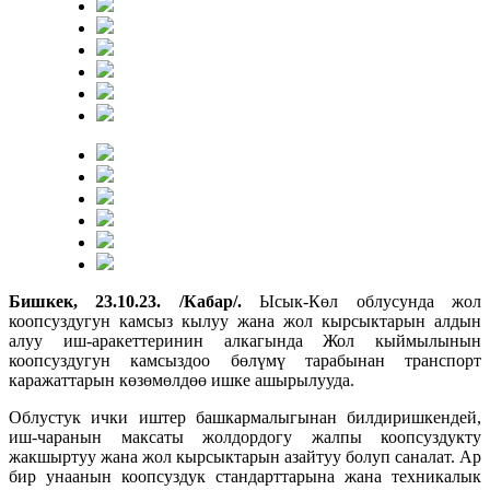
Бишкек, 23.10.23. /Кабар/.
Ысык-Көл облусунда жол
коопсуздугун камсыз кылуу жана жол кырсыктарын алдын
алуу иш-аракеттеринин алкагында Жол кыймылынын
коопсуздугун камсыздоо бөлүмү тарабынан транспорт
каражаттарын көзөмөлдөө ишке ашырылууда.
Облустук ички иштер башкармалыгынан билдиришкендей,
иш-чаранын максаты жолдордогу жалпы коопсуздукту
жакшыртуу жана жол кырсыктарын азайтуу болуп саналат. Ар
бир унаанын коопсуздук стандарттарына жана техникалык