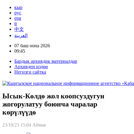
кыр
рус
eng
tr
中文
العربية
07 баш оона 2026
09:45
Бардык архивдик материалдар
Архивден издөө
Негизги сайтка
Ысык-Көлдө жол коопсуздугун
жогорулатуу боюнча чаралар
көрүлүүдө
23/10/23 15:04
Аймак