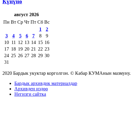
Күнүнө
август 2026
Пн
Вт
Ср
Чт
Пт
Сб
Вс
1
2
3
4
5
6
7
8
9
10
11
12
13
14
15
16
17
18
19
20
21
22
23
24
25
26
27
28
29
30
31
2020 Бардык укуктар корголгон. © Кабар КУМАнын мазмуну.
Бардык архивдик материалдар
Архивден издөө
Негизги сайтка