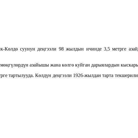
к-Көлдө суунун деңгээли 98 жылдын ичинде 3,5 метрге азай
р мөңгүлөрдүн азайышы жана көлгө куйган дарыялардын кыска
рге тартылууда. Көлдүн деңгээли 1926-жылдан тарта текшерили