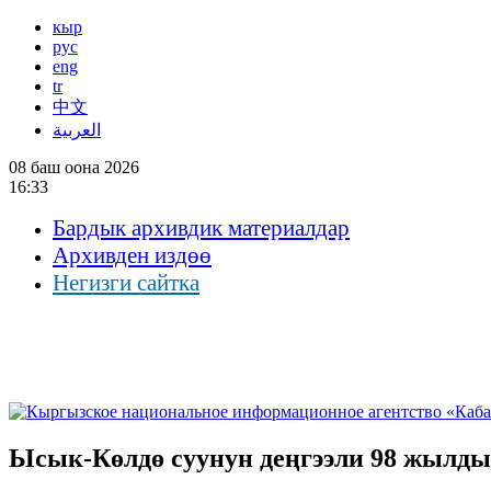
кыр
рус
eng
tr
中文
العربية
08 баш оона 2026
16:33
Бардык архивдик материалдар
Архивден издөө
Негизги сайтка
Ысык-Көлдө суунун деңгээли 98 жылдын