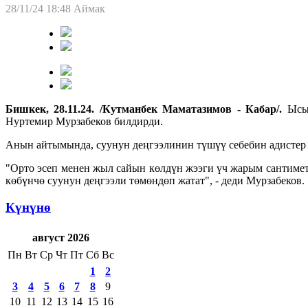
28/11/24 18:48
Аймак
Бишкек, 28.11.24. /Кутманбек Маматазимов - Кабар/.
Ысы
Нуртемир Мурзабеков билдирди.
Анын айтымында, суунун деңгээлинин түшүү себебин адисте
"Орто эсеп менен жыл сайын көлдүн жээги үч жарым сантимет
көбүнчө суунун деңгээли төмөндөп жатат", - деди Мурзабеков.
Күнүнө
август 2026
Пн
Вт
Ср
Чт
Пт
Сб
Вс
1
2
3
4
5
6
7
8
9
10
11
12
13
14
15
16