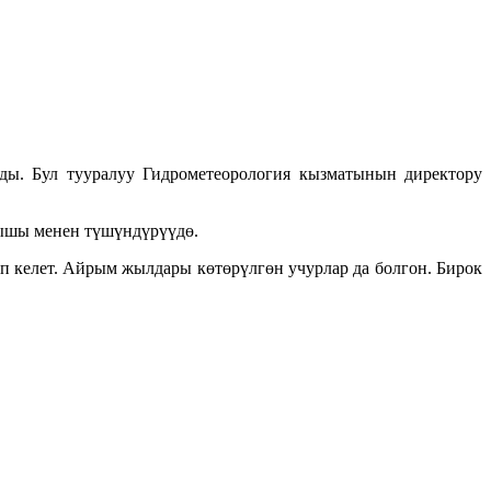
ды. Бул тууралуу Гидрометеорология кызматынын директору
рышы менен түшүндүрүүдө.
п келет. Айрым жылдары көтөрүлгөн учурлар да болгон. Бирок