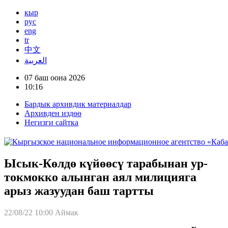
кыр
рус
eng
tr
中文
العربية
07 баш оона 2026
10:16
Бардык архивдик материалдар
Архивден издөө
Негизги сайтка
Ысык-Көлдө күйөөсү тарабынан ур-
токмокко алынган аял милицияга
арыз жазуудан баш тартты
22/08/22 10:00
Аймак