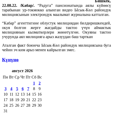
Бишкек,
22.08.22. /Кабар/.
“Радуга” пансионатында аялы күйөөсү
тарабынан ур-токмокко алынган видео Ысык-Көл райондук
милициясынын электрондук маалымат журналына катталган.
“Кабар” агенттигине облустук милициядан билдиришкендей,
окуя болгон жерге жагдайды тактоо үчүн аймактык
милициянын кызматкерлери жөнөтүлгөн. Окуяны тактоо
учурунда аял милицияга арыз жазуудан баш тарткан
Аталган факт боюнча Ысык-Көл райондук милициясына буга
чейин эч ким арыз менен кайрылган эмес.
Күнүнө
август 2026
Пн
Вт
Ср
Чт
Пт
Сб
Вс
1
2
3
4
5
6
7
8
9
10
11
12
13
14
15
16
17
18
19
20
21
22
23
24
25
26
27
28
29
30
31