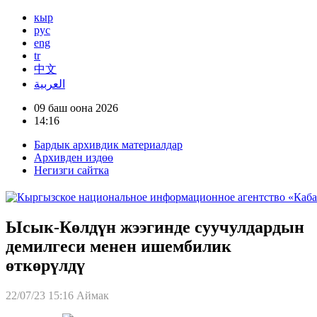
кыр
рус
eng
tr
中文
العربية
09 баш оона 2026
14:16
Бардык архивдик материалдар
Архивден издөө
Негизги сайтка
Ысык-Көлдүн жээгинде суучулдардын
демилгеси менен ишембилик
өткөрүлдү
22/07/23 15:16
Аймак