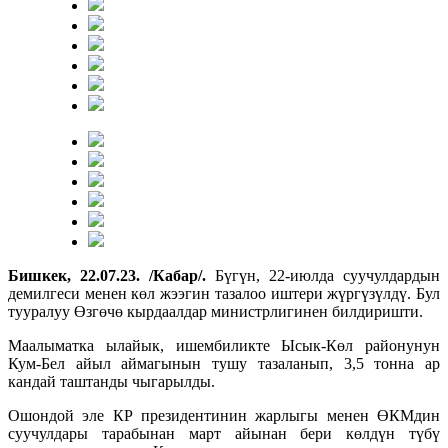
Бишкек, 22.07.23. /Кабар/.
Бүгүн, 22-июлда суучулдардын
демилгеси менен көл жээгин тазалоо иштери жүргүзүлдү. Бул
тууралуу Өзгөчө кырдаалдар министрлигинен билдиришти.
Маалыматка ылайык, ишембиликте Ысык-Көл районунун
Кум-Бел айыл аймагынын тушу тазаланып, 3,5 тонна ар
кандай таштанды чыгарылды.
Ошондой эле КР президентинин жарлыгы менен ӨКМдин
суучулдары тарабынан март айынан бери көлдүн түбү