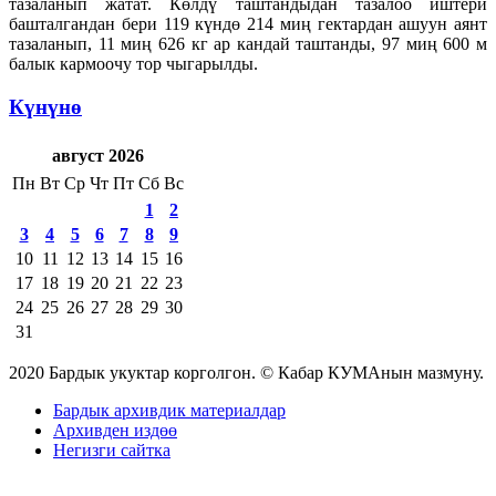
тазаланып жатат. Көлдү таштандыдан тазалоо иштери
башталгандан бери 119 күндө 214 миң гектардан ашуун аянт
тазаланып, 11 миң 626 кг ар кандай таштанды, 97 миң 600 м
балык кармоочу тор чыгарылды.
Күнүнө
август 2026
Пн
Вт
Ср
Чт
Пт
Сб
Вс
1
2
3
4
5
6
7
8
9
10
11
12
13
14
15
16
17
18
19
20
21
22
23
24
25
26
27
28
29
30
31
2020 Бардык укуктар корголгон. © Кабар КУМАнын мазмуну.
Бардык архивдик материалдар
Архивден издөө
Негизги сайтка