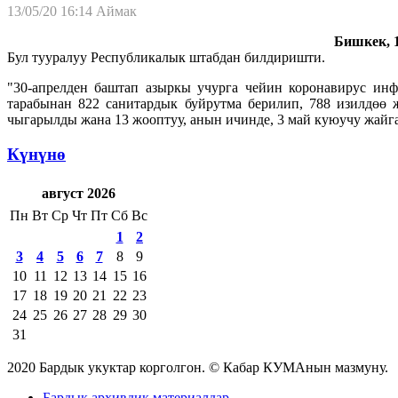
13/05/20 16:14
Аймак
Бишкек, 1
Бул тууралуу Республикалык штабдан билдиришти.
"30-апрелден баштап азыркы учурга чейин коронавирус ин
тарабынан 822 санитардык буйрутма берилип, 788 изилдөө 
чыгарылды жана 13 жооптуу, анын ичинде, 3 май куюучу жайга,
Күнүнө
август 2026
Пн
Вт
Ср
Чт
Пт
Сб
Вс
1
2
3
4
5
6
7
8
9
10
11
12
13
14
15
16
17
18
19
20
21
22
23
24
25
26
27
28
29
30
31
2020 Бардык укуктар корголгон. © Кабар КУМАнын мазмуну.
Бардык архивдик материалдар