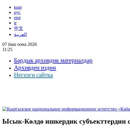
кыр
рус
eng
tr
中文
العربية
07 баш оона 2026
11:25
Бардык архивдик материалдар
Архивден издөө
Негизги сайтка
Ысык-Көлдө ишкердик субъекттердин с