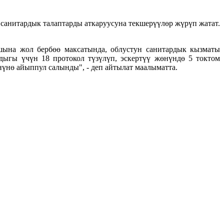
анитардык талаптарды аткаруусуна текшерүүлөр жүрүп жатат.
шына жол бербөө максатында, облустун санитардык кызматы
дыгы үчүн 18 протокол түзүлүп, эскертүү жөнүндө 5 токтом
нүнө айыппул салынды", - деп айтылат маалыматта.