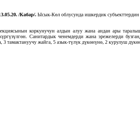
3.05.20. /Кабар/.
Ысык-Көл облусунда ишкердик субъекттердин с
фекциясынын коркунучун алдын алуу жана андан ары таралы
жүргүзүлгөн. Санитардык ченемдерди жана эрежелерди бузган
 3 тамактануучу жайга, 5 азык-түлүк дүкөнүнө, 2 курулуш дүкө