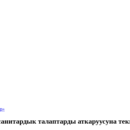
анитардык талаптарды аткаруусуна тек