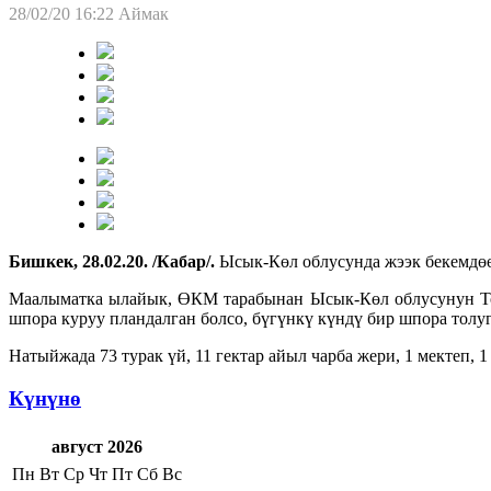
28/02/20 16:22
Аймак
Бишкек, 28.02.20.
/
Кабар
/
.
Ысык-Көл облусунда жээк бекемдөө
Маалыматка ылайык, ӨКМ тарабынан Ысык-Көл облусунун То
шпора куруу пландалган болсо, бүгүнкү күндү бир шпора толу
Натыйжада 73 турак үй, 11 гектар айыл чарба жери, 1 мектеп, 
Күнүнө
август 2026
Пн
Вт
Ср
Чт
Пт
Сб
Вс