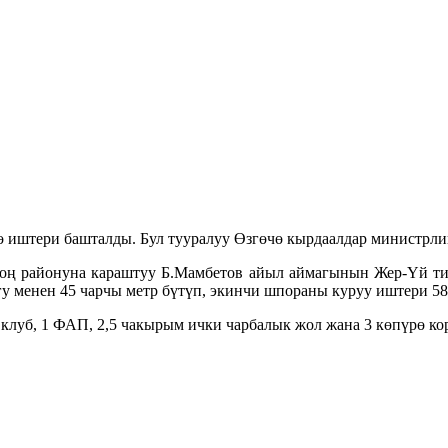
 иштери башталды. Бул тууралуу Өзгөчө кырдаалдар министрли
ң районуна караштуу Б.Мамбетов айыл аймагынын Жер-Үй тил
гу менен 45 чарчы метр бүтүп, экинчи шпораны куруу иштери 58
1 клуб, 1 ФАП, 2,5 чакырым ички чарбалык жол жана 3 көпүрө ко