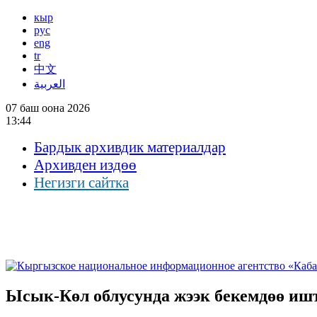
кыр
рус
eng
tr
中文
العربية
07 баш оона 2026
13:44
Бардык архивдик материалдар
Архивден издөө
Негизги сайтка
Ысык-Көл облусунда жээк бекемдөө иш