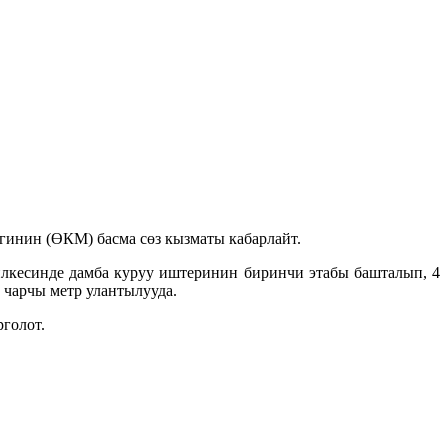
гинин (ӨКМ) басма сөз кызматы кабарлайт.
кесинде дамба куруу иштеринин биринчи этабы башталып, 4
 чарчы метр улантылууда.
рголот.