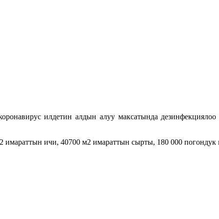
ронавирус илдетин алдын алуу максатында дезинфекциялоо и
2 имараттын ичи, 40700 м2 имараттын сырты, 180 000 погондук