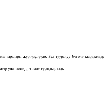
ш-чаралары жүргүзүлүүдө. Бул тууралуу Өзгөчө кырдаалдар
 метр унаа жолдор залалсыздандырылды.