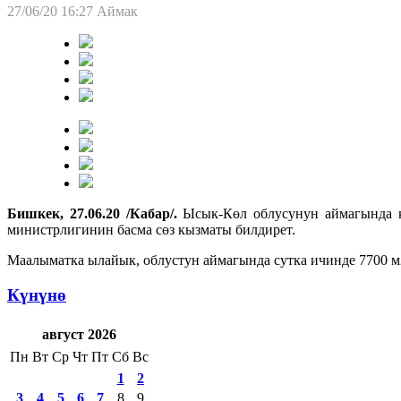
27/06/20 16:27
Аймак
Бишкек, 27.06.20 /Кабар/.
Ысык-Көл облусунун аймагында ко
министрлигинин басма сөз кызматы билдирет.
Маалыматка ылайык, облустун аймагында сутка ичинде 7700 м
Күнүнө
август 2026
Пн
Вт
Ср
Чт
Пт
Сб
Вс
1
2
3
4
5
6
7
8
9