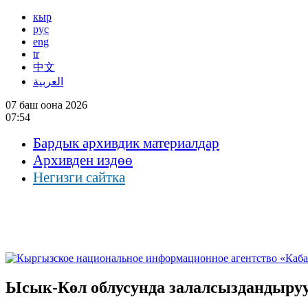
кыр
рус
eng
tr
中文
العربية
07 баш оона 2026
07:54
Бардык архивдик материалдар
Архивден издөө
Негизги сайтка
Ысык-Көл облусунда залалсыздандыруу