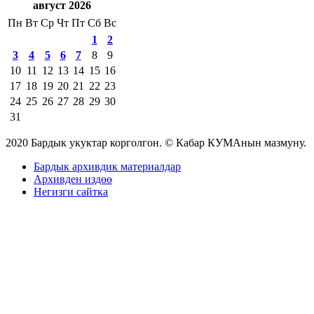
август 2026
Пн
Вт
Ср
Чт
Пт
Сб
Вс
1
2
3
4
5
6
7
8
9
10
11
12
13
14
15
16
17
18
19
20
21
22
23
24
25
26
27
28
29
30
31
2020 Бардык укуктар корголгон. © Кабар КУМАнын мазмуну.
Бардык архивдик материалдар
Архивден издөө
Негизги сайтка