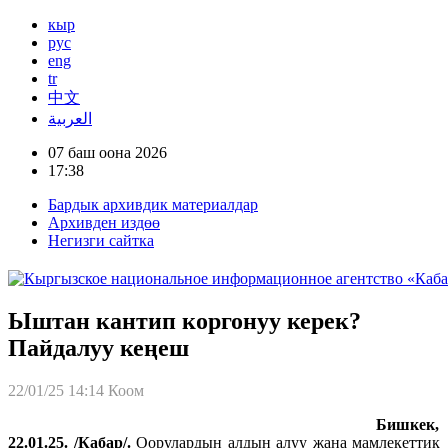
кыр
рус
eng
tr
中文
العربية
07 баш оона 2026
17:38
Бардык архивдик материалдар
Архивден издөө
Негизги сайтка
Ыштан кантип коргонуу керек?
Пайдалуу кеңеш
22/01/25 14:14
Коом
Бишкек,
22.01.25. /Кабар/.
Оорулардын алдын алуу жана мамлекеттик