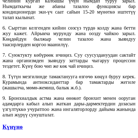
челинин кургап калбашы үчүн нымдап туруу зарыл.
Нымдаткычы же абаны тазалоо функциясы бар
кондиционерди эки-үч саат сайын 15-20 мүнөткө иштетүү
талап кылынат.
6. Сырттан келгенден кийин сөзсүз түрдө колду жана бетти
жуу кажет. Айрыкча мурунду жана оозду чайкоо зарыл.
Көңдөйдүн былжыр челин тазалоо жана зыяндуу
таасирлерден коргоо маанилүү.
7. Суюктукту көбүрөөк ичиңиз. Суу суусуздануудан сактайт
жана организмден зыяндуу заттарды чыгаруу процессин
тездетет. Күнү бою чөп же көк чай ичиңиз.
8. Түтүн мезгилинде тамактанууга өзгөчө көңүл буруу керек.
Курамында антиоксиданттар бар тамактарды жегиле
(жашылча, мөмө-жемиш, балык ж.б.).
9. Бронхиалдык астма жана өнөкөт бронхит менен ооруган
адамдарга кабыл алып жаткан дары-дармектердин дозасын
үзгүлтүккө учуратпоо жана ингаляторлорду дайыма жанында
алып жүрүү сунушталат.
Күнүнө