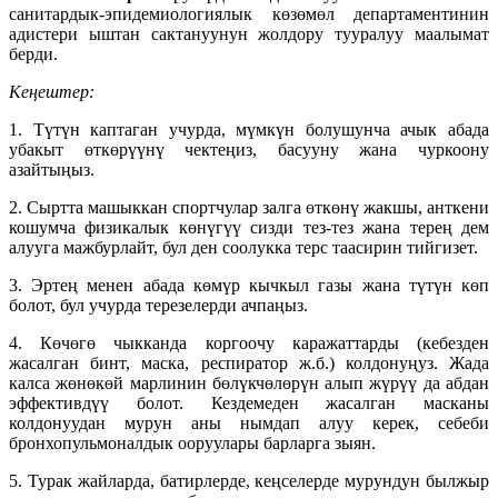
санитардык-эпидемиологиялык көзөмөл департаментинин
адистери ыштан сактануунун жолдору тууралуу маалымат
берди.
Кеңештер:
1. Түтүн каптаган учурда, мүмкүн болушунча ачык абада
убакыт өткөрүүнү чектеңиз, басууну жана чуркоону
азайтыңыз.
2. Сыртта машыккан спортчулар залга өткөнү жакшы, анткени
кошумча физикалык көнүгүү сизди тез-тез жана терең дем
алууга мажбурлайт, бул ден соолукка терс таасирин тийгизет.
3. Эртең менен абада көмүр кычкыл газы жана түтүн көп
болот, бул учурда терезелерди ачпаңыз.
4. Көчөгө чыкканда коргоочу каражаттарды (кебезден
жасалган бинт, маска, респиратор ж.б.) колдонуңуз. Жада
калса жөнөкөй марлинин бөлүкчөлөрүн алып жүрүү да абдан
эффективдүү болот. Кездемеден жасалган масканы
колдонуудан мурун аны нымдап алуу керек, себеби
бронхопульмоналдык ооруулары барларга зыян.
5. Турак жайларда, батирлерде, кеңселерде мурундун былжыр