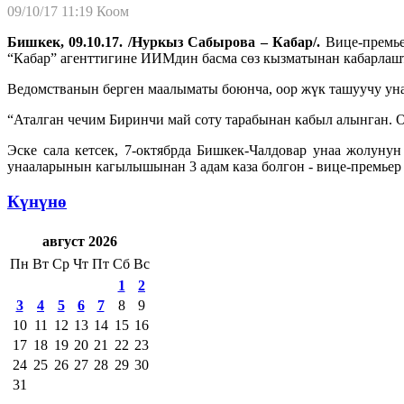
09/10/17 11:19
Коом
Бишкек,
09.10.17. /Нуркыз Сабырова – Кабар/.
Вице-премье
“Кабар” агенттигине ИИМдин басма сөз кызматынан кабарлаш
Ведомстванын берген маалыматы боюнча, оор жүк ташуучу унаа
“Аталган чечим Биринчи май соту тарабынан кабыл алынган. О
Эске сала кетсек, 7-октябрда Бишкек-Чалдовар унаа жолуну
унааларынын кагылышынан 3 адам каза болгон - вице-премь
Күнүнө
август 2026
Пн
Вт
Ср
Чт
Пт
Сб
Вс
1
2
3
4
5
6
7
8
9
10
11
12
13
14
15
16
17
18
19
20
21
22
23
24
25
26
27
28
29
30
31