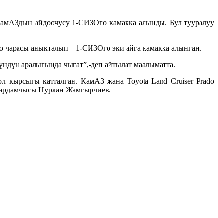
амАЗдын айдоочусу 1-СИЗОго камакка алынды. Бул тууралуу
о чарасы аныкталып – 1-СИЗОго эки айга камакка алынган.
үндүн аралыгында чыгат”,-деп айтылат маалыматта.
л кырсыгы катталган. КамАЗ жана Toyota Land Cruiser Prado
 жардамчысы Нурлан Жамгырчиев.