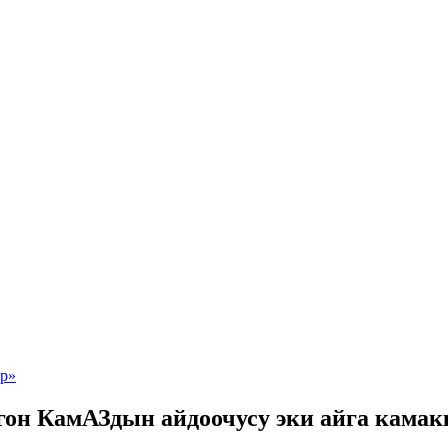
лгон КамАЗдын айдоочусу эки айга кама