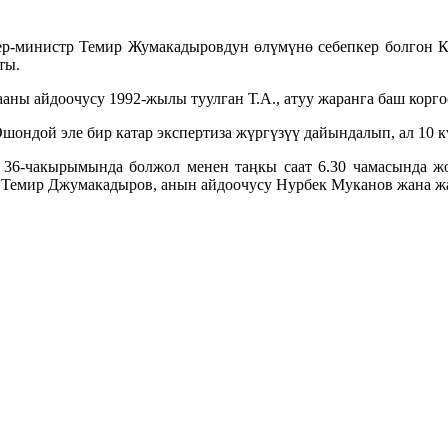
р-министр Темир Жумакадыровдун өлүмүнө себепкер болгон К
ты.
ны айдоочусу 1992-жылы туулган Т.А., атуу жаранга баш корго
шондой эле бир катар экспертиза жүргүзүү дайындалып, ал 10 к
н 36-чакырымында болжол менен таңкы саат 6.30 чамасында жо
ер Темир Джумакадыров, анын айдоочусу Нурбек Муканов жана