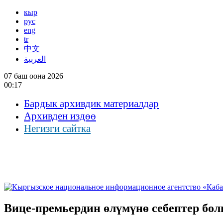
кыр
рус
eng
tr
中文
العربية
07 баш оона 2026
00:17
Бардык архивдик материалдар
Архивден издөө
Негизги сайтка
Вице-премьердин өлүмүнө себептер бо