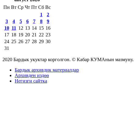
Пн
Вт
Ср
Чт
Пт
Сб
Вс
1
2
3
4
5
6
7
8
9
10
11
12
13
14
15
16
17
18
19
20
21
22
23
24
25
26
27
28
29
30
31
2020 Бардык укуктар корголгон. © Кабар КУМАнын мазмуну.
Бардык архивдик материалдар
Архивден издөө
Негизги сайтка