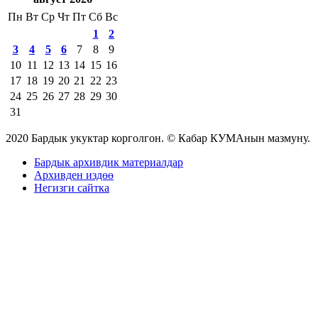
Пн
Вт
Ср
Чт
Пт
Сб
Вс
1
2
3
4
5
6
7
8
9
10
11
12
13
14
15
16
17
18
19
20
21
22
23
24
25
26
27
28
29
30
31
2020 Бардык укуктар корголгон. © Кабар КУМАнын мазмуну.
Бардык архивдик материалдар
Архивден издөө
Негизги сайтка