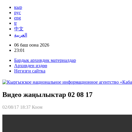
кыр
рус
eng
tr
中文
العربية
06 баш оона 2026
23:01
Бардык архивдик материалдар
Архивден издөө
Негизги сайтка
Видео жаңылыктар 02 08 17
02/08/17 18:37
Коом