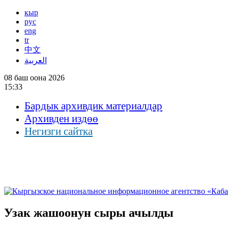
кыр
рус
eng
tr
中文
العربية
08 баш оона 2026
15:33
Бардык архивдик материалдар
Архивден издөө
Негизги сайтка
Узак жашоонун сыры ачылды