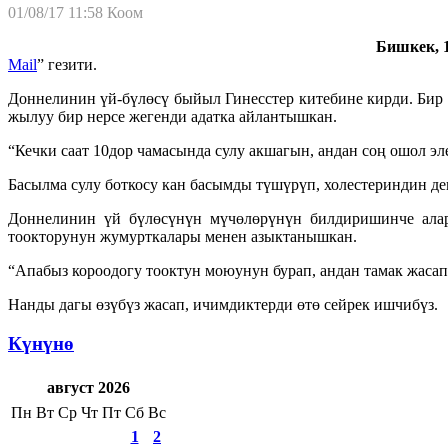
01/08/17 11:58
Коом
Бишкек, 1
Mail
” гезити.
Доннелинин үй-бүлөсү быйыл Гинесстер китебине кирди. Бир т
жылуу бир нерсе жегенди адатка айлантышкан.
“Кечки саат 10дор чамасында сулу акшагын, андан соң ошол эле
Басылма сулу боткосу кан басымды түшүрүп, холестериндин дең
Доннелинин үй бүлөсүнүн мүчөлөрүнүн билдиришинче алар
тоокторунун жумурткалары менен азыктанышкан.
“Апабыз короодогу тооктун моюунун бурап, андан тамак жасап 
Нанды дагы өзүбүз жасап, ичимдиктерди өтө сейрек ишчибүз.
Күнүнө
август 2026
Пн
Вт
Ср
Чт
Пт
Сб
Вс
1
2