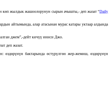
үн көп жылдык жашоолорунун сырын ачышты,- деп жазат “
Daily
лардын айтымында, алар атасынан мурас катары уктаар алдында
салган джем”,-дейт кичүү иниси Джо.
ат деп жазат.
: өздөрүнүн бактарында өстүрүлгөн жер-жемиш, өздөрүнүн