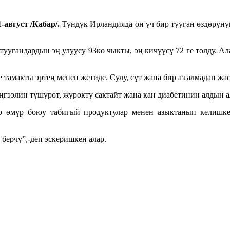
-август /Кабар/.
Түндүк Ирландияда он үч бир тууган өздөрүн
уугандардын эң улуусу 93кө чыкты, эң кичүүсү 72 ге толду. А
 тамакты эртең менен жетиде. Сулу, сүт жана бир аз алмадан жа
гээлин түшүрөт, жүрөктү сактайт жана кан диабетинин алдын ал
 өмүр боюу табигый продуктулар менен азыктанып келишкен
берчү”,-деп эскеришкен алар.