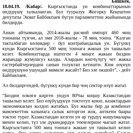
Бишкек,
18.04.19. /Кабар/.
Кыргызстанда ун комбинаттарынын
өндүрүшү талкаланган. Бул тууралуу Жогорку Кеңештин
депутаты Экмат Байбакпаев бүгүн парламенттин жыйынында
билдирди.
Анын айтымында, 2014-жылы расмий импорт 460 миң
тоннаны түзгөн, ал эми 2018-жылы - 78 миң тонна. “Калган
такталбаган көлөмдөр – бул контрабандалык ун. Бүгүнкү
күндө Кыргызстанга 500 миң тоннага жакын ун ташылып
келет. Комбинаттарда иштеген 4 миңге жакын биздин
жарандар жумушсуз калды. Алардын көпчүлүгү чет жакка
гастербайтерлердин санын толуктап кетишти. Ким өзүнүн
өндүрүшүнө ушундай мамиле жасайт? Биз эле окшойт”, - дейт
Байбакпаев.
Ал билдиргендей, бүгүнкү күндө бир чоң сектор өлүп жатат.
“Биздин өлкөгө кирген ундун 80%ы коңшу Казакстандан
ташылып келет. Биз өзүбүздүкүн токтотуп коюп, казактардын
экономикасын колдоп жатабыз. Бул жылы бир да комбинат
мамлекеттик казынага салык которгон жок, анткени баары
токтоп турат. Казакстандан келген ун ар түрдүү кошулмалары
менен келип, түз эле дүкөндөрдүн текчелерине чыгып жатат.
Кыргызстанга 500 миң тоннага жакын ун ташылып келип
жатса, биз канча салыктан кур калып жатабыз? Салык