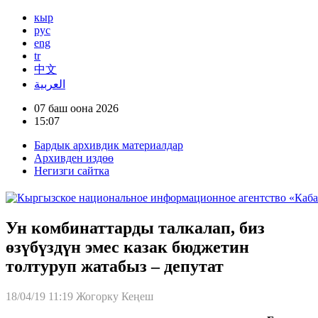
кыр
рус
eng
tr
中文
العربية
07 баш оона 2026
15:07
Бардык архивдик материалдар
Архивден издөө
Негизги сайтка
Ун комбинаттарды талкалап, биз
өзүбүздүн эмес казак бюджетин
толтуруп жатабыз – депутат
18/04/19 11:19
Жогорку Кеңеш