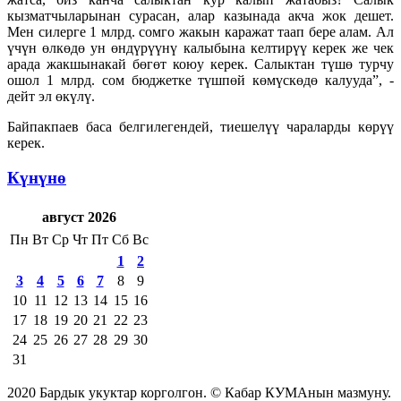
кызматчыларынан сурасан, алар казынада акча жок дешет.
Мен силерге 1 млрд. сомго жакын каражат таап бере алам. Ал
үчүн өлкөдө ун өндүрүүнү калыбына келтирүү керек же чек
арада жакшынакай бөгөт коюу керек. Салыктан түшө турчу
ошол 1 млрд. сом бюджетке түшпөй көмүскөдө калууда”, -
дейт эл өкүлү.
Байпакпаев баса белгилегендей, тиешелүү чараларды көрүү
керек.
Күнүнө
август 2026
Пн
Вт
Ср
Чт
Пт
Сб
Вс
1
2
3
4
5
6
7
8
9
10
11
12
13
14
15
16
17
18
19
20
21
22
23
24
25
26
27
28
29
30
31
2020 Бардык укуктар корголгон. © Кабар КУМАнын мазмуну.