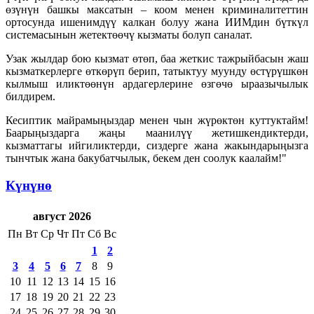
өзүнүн башкы максатын – коом менен криминалитеттин
ортосунда ишенимдүү калкан болуу жана ИИМдин бүткүл
системасынын жетектөөчү кызматы болуп саналат.
Узак жылдар бою кызмат өтөп, баа жеткис тажрыйбасын жаш
кызматкерлерге өткөрүп берип, татыктуу муунду өстүрүшкөн
кылмыш иликтөөнүн ардагерлерине өзгөчө ыраазычылык
билдирем.
Кесиптик майрамыңыздар менен чын жүрөктөн куттуктайм!
Баарыңыздарга жаңы маанилүү жетишкендиктерди,
кызматтагы ийгиликтерди, сиздерге жана жакындарыңызга
тынчтык жана бакубатчылык, бекем ден соолук каалайм!"
Күнүнө
август 2026
Пн
Вт
Ср
Чт
Пт
Сб
Вс
1
2
3
4
5
6
7
8
9
10
11
12
13
14
15
16
17
18
19
20
21
22
23
24
25
26
27
28
29
30