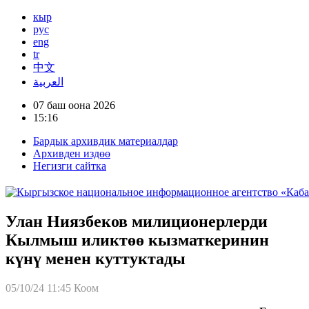
кыр
рус
eng
tr
中文
العربية
07 баш оона 2026
15:16
Бардык архивдик материалдар
Архивден издөө
Негизги сайтка
Улан Ниязбеков милиционерлерди
Кылмыш иликтөө кызматкеринин
күнү менен куттуктады
05/10/24 11:45
Коом