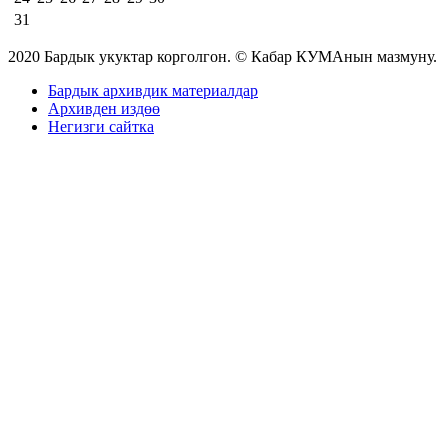
31
2020 Бардык укуктар корголгон. © Кабар КУМАнын мазмуну.
Бардык архивдик материалдар
Архивден издөө
Негизги сайтка