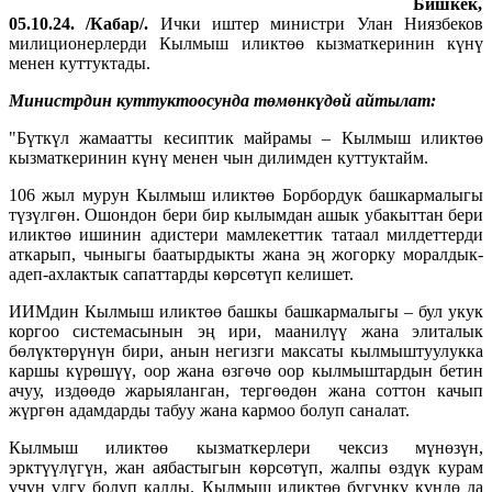
Бишкек,
05.10.24. /Кабар/.
Ички иштер министри Улан Ниязбеков
милиционерлерди Кылмыш иликтөө кызматкеринин күнү
менен куттуктады.
Министрдин куттуктоосунда төмөнкүдөй айтылат:
"Бүткүл жамаатты кесиптик майрамы – Кылмыш иликтөө
кызматкеринин күнү менен чын дилимден куттуктайм.
106 жыл мурун Кылмыш иликтөө Борбордук башкармалыгы
түзүлгөн. Ошондон бери бир кылымдан ашык убакыттан бери
иликтөө ишинин адистери мамлекеттик татаал милдеттерди
аткарып, чыныгы баатырдыкты жана эң жогорку моралдык-
адеп-ахлактык сапаттарды көрсөтүп келишет.
ИИМдин Кылмыш иликтөө башкы башкармалыгы – бул укук
коргоо системасынын эң ири, маанилүү жана элиталык
бөлүктөрүнүн бири, анын негизги максаты кылмыштуулукка
каршы күрөшүү, оор жана өзгөчө оор кылмыштардын бетин
ачуу, издөөдө жарыяланган, тергөөдөн жана соттон качып
жүргөн адамдарды табуу жана кармоо болуп саналат.
Кылмыш иликтөө кызматкерлери чексиз мүнөзүн,
эрктүүлүгүн, жан аябастыгын көрсөтүп, жалпы өздүк курам
үчүн үлгү болуп калды. Кылмыш иликтөө бүгүнкү күндө да