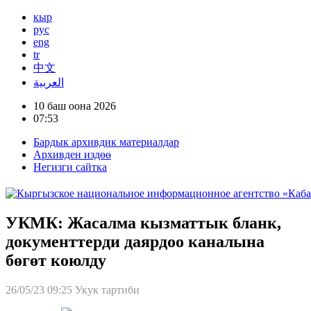
кыр
рус
eng
tr
中文
العربية
10 баш оона 2026
07:53
Бардык архивдик материалдар
Архивден издөө
Негизги сайтка
УКМК: Жасалма кызматтык бланк,
документтерди даярдоо каналына
бөгөт коюлду
26/05/23 09:25
Укук тартиби