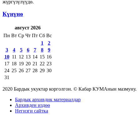
жүргүзүлүүдө.
Күнүнө
август 2026
Пн
Вт
Ср
Чт
Пт
Сб
Вс
1
2
3
4
5
6
7
8
9
10
11
12
13
14
15
16
17
18
19
20
21
22
23
24
25
26
27
28
29
30
31
2020 Бардык укуктар корголгон. © Кабар КУМАнын мазмуну.
Бардык архивдик материалдар
Архивден издөө
Негизги сайтка