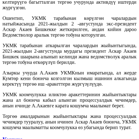
келтирүүгө багытталган тергөө учурунда активдүү иштерди
жүргүзгөн.
Ошентип, УКМК тарабынан көрүлгөн чаралардын
натыйжасында 2021-жылдын 2 -августунда экс-президент
Аскар Акаев Бишкекке жеткирилген, андан кийин дароо
Ведомстволор аралык тергөө тобуна которулган.
УКМК тарабынан аткарылган чаралардын жыйынтыгында,
2021-жылдын 2-августунда мурдагы президент Аскар Акаев
Бишкек шаарына алынып келинди жана ведомстволук аралык
тергөө тобуна өткөрүлүп берилди.
Азыркы учурда А.Акаев УКМКнын имаратында, ал жерде
Кумтөр кени боюнча козголгон кылмыш ишинин алкагында
керектүү тергөө иш -аракеттери жүргүзүлүүдө.
УКМК коомчулукка иликтөө аракеттеринин жыйынтыктары
жана ал боюнча кабыл алынган процессуалдык чечимдер,
анын ичинде А.Акаевге карата кошумча маалымат берет.
Тергөө амалдарынын жыйынтыктары жана процессуалдык
чечимдер тууралуу, анын ичинен Аскар Акаев боюнча, УКМК
кошумча маалыматты коомчулукка өз убагында берип турат.