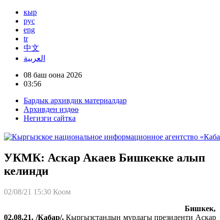
кыр
рус
eng
tr
中文
العربية
08 баш оона 2026
03:56
Бардык архивдик материалдар
Архивден издөө
Негизги сайтка
УКМК: Аскар Акаев Бишкекке алып
келинди
02/08/21 15:30
Коом
Бишкек,
02.08.21. /Кабар/.
Кыргызстандын мурдагы президенти Аскар