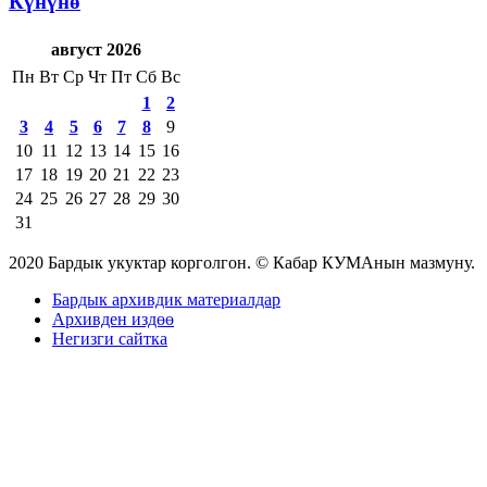
Күнүнө
август 2026
Пн
Вт
Ср
Чт
Пт
Сб
Вс
1
2
3
4
5
6
7
8
9
10
11
12
13
14
15
16
17
18
19
20
21
22
23
24
25
26
27
28
29
30
31
2020 Бардык укуктар корголгон. © Кабар КУМАнын мазмуну.
Бардык архивдик материалдар
Архивден издөө
Негизги сайтка