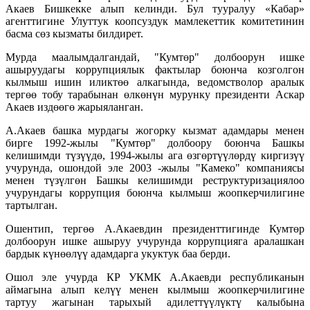
Акаев Бишкекке алып келинди. Бул тууралуу «Кабар»
агенттигине Улуттук коопсуздук мамлекеттик комитетинин
басма сөз кызматы билдирет.
Мурда маалымдалгандай, "Кумтөр" долбоорун ишке
ашыруудагы коррупциялык фактылар боюнча козголгон
кылмыш ишин иликтөө алкагында, ведомстволор аралык
тергөө тобу тарабынан өлкөнүн мурунку президенти Аскар
Акаев издөөгө жарыяланган.
А.Акаев башка мурдагы жогорку кызмат адамдары менен
бирге 1992-жылы "Кумтөр" долбоору боюнча Башкы
келишимди түзүүдө, 1994-жылы ага өзгөртүүлөрдү киргизүү
учурунда, ошондой эле 2003 -жылы "Камеко" компаниясы
менен түзүлгөн Башкы келишимди реструктуризациялоо
учурундагы коррупция боюнча кылмыш жоопкерчилигине
тартылган.
Ошентип, тергөө А.Акаевдин президенттигинде Кумтөр
долбоорун ишке ашыруу учурунда коррупцияга аралашкан
бардык күнөөлүү адамдарга укуктук баа берди.
Ошол эле учурда КР УКМК А.Акаевди республиканын
аймагына алып келүү менен кылмыш жоопкерчилигине
тартуу жагынан тарыхый адилеттүүлүктү калыбына