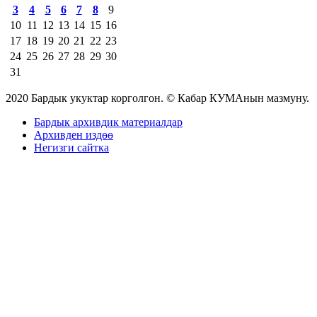
3
4
5
6
7
8
9
10
11
12
13
14
15
16
17
18
19
20
21
22
23
24
25
26
27
28
29
30
31
2020 Бардык укуктар корголгон. © Кабар КУМАнын мазмуну.
Бардык архивдик материалдар
Архивден издөө
Негизги сайтка