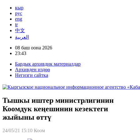
кыр
рус
eng
tr
中文
العربية
08 баш оона 2026
23:43
Бардык архивдик материалдар
Архивден издөө
Негизги сайтка
Тышкы иштер министрлигинин
Коомдук кеңешинин кезектеги
жыйыны өттү
24/05/21 15:10
Коом