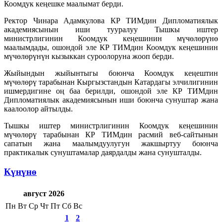
Коомдук кеңешке маалымат берди.
Ректор Чинара Адамкулова КР ТИМдин Дипломатиялык
академиясынын иши тууралуу Тышкы иштер
министрлигинин Коомдук кеңешинин мүчөлөрүнө
маалымдады, ошондой эле КР ТИМдин Коомдук кеңешинин
мүчөлөрүнүн кызыккан суроолоруна жооп берди.
Жыйындын жыйынтыгы боюнча Коомдук кеңештин
мүчөлөрү тарабынан Кыргызстандын Катардагы элчилигинин
ишмердигине оң баа берилди, ошондой эле КР ТИМдин
Дипломатиялык академиясынын иши боюнча сунуштар жана
каалоолор айтылды.
Тышкы иштер министрлигинин Коомдук кеңешинин
мүчөлөрү тарабынан КР ТИМдин расмий веб-сайтынын
сапатын жана маалымдуулугун жакшыртуу боюнча
практикалык сунуштамалар даярдалды жана сунушталды.
Күнүнө
август 2026
Пн
Вт
Ср
Чт
Пт
Сб
Вс
1
2