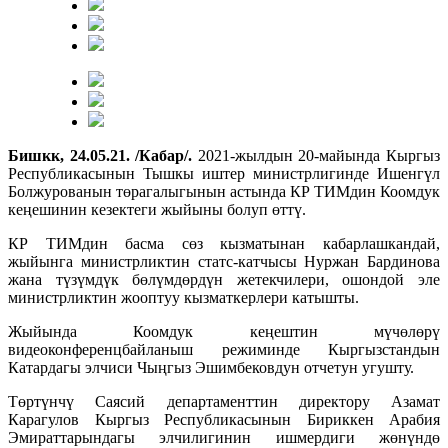
Бишкк, 24.05.21. /Кабар/.
2021-жылдын 20-майында Кыргыз
Республикасынын Тышкы иштер министрлигинде Ишенгүл
Болжурованын төрагалыгынын астында КР ТИМдин Коомдук
кеңешинин кезектеги жыйыны болуп өттү.
КР ТИМдин басма сөз кызматынан кабарлашкандай,
жыйынга министрликтин статс-катчысы Нуржан Бардинова
жана түзүмдүк бөлүмдөрдүн жетекчилери, ошондой эле
министрликтин жооптуу кызматкерлери катышты.
Жыйында Коомдук кеңештин мүчөлөрү
видеоконференцбайланыш режиминде Кыргызстандын
Катардагы элчиси Чыңгыз Эшимбековдун отчетун угушту.
Төртүнчү Саясий департаменттин директору Азамат
Карагулов Кыргыз Республикасынын Бириккен Арабия
Эмираттарындагы элчилигинин ишмердиги жөнүндө