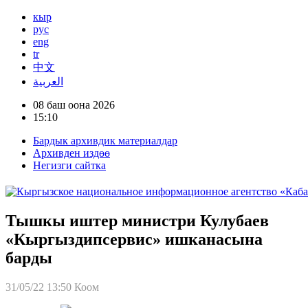
кыр
рус
eng
tr
中文
العربية
08 баш оона 2026
15:10
Бардык архивдик материалдар
Архивден издөө
Негизги сайтка
Тышкы иштер министри Кулубаев
«Кыргыздипсервис» ишканасына
барды
31/05/22 13:50
Коом