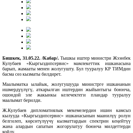
Бишкек, 31.05.22. /Кабар/.
Тышкы иштер министри Жээнбек
Кулубаев «Кыргыздипсервис» мамлекеттик ишканасына
барып, жамааты менен жолугушту. Бул тууралуу КР ТИМдин
басма сөз кызматы билдирет.
Маалыматка ылайык, жолугушууда министрге ишкананын
ишмердүүлүгү, аткарылган иштердин жыйынтыгы боюнча,
ошондой эле жакынкы келечектеги пландар тууралуу
маалымат берилди.
Ж.Кулубаев дипломатиялык мекемелердин ишин камсыз
кылууда «Кыргыздипсервис» ишканасынын маанилүү ролун
белгилеп, көрсөтүлүүчү кызматтардын спектрин кеңейтүү
жана алардын сапатын жогорулатуу боюнча милдеттерди
койду.