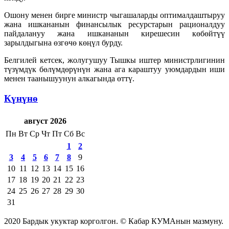
Ошону менен бирге министр чыгашаларды оптималдаштыруу
жана ишкананын финансылык ресурстарын рационалдуу
пайдалануу жана ишкананын кирешесин көбөйтүү
зарылдыгына өзгөчө көңүл бурду.
Белгилей кетсек, жолугушуу Тышкы иштер министрлигинин
түзүмдүк бөлүмдөрүнүн жана ага караштуу уюмдардын иши
менен таанышуунун алкагында өттү.
Күнүнө
август 2026
Пн
Вт
Ср
Чт
Пт
Сб
Вс
1
2
3
4
5
6
7
8
9
10
11
12
13
14
15
16
17
18
19
20
21
22
23
24
25
26
27
28
29
30
31
2020 Бардык укуктар корголгон. © Кабар КУМАнын мазмуну.