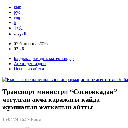
кыр
рус
eng
tr
中文
العربية
07 баш оона 2026
02:26
Бардык архивдик материалдар
Архивден издөө
Негизги сайтка
Транспорт министри “Сосновкадан”
чогулган акча каражаты кайда
жумшалып жатканын айтты
15/04/24 16:59
Коом