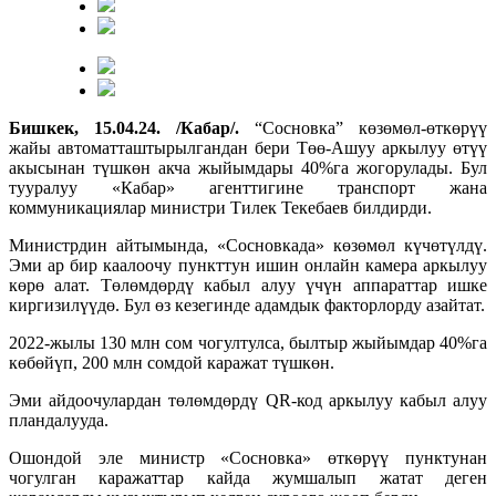
Бишкек, 15.04.24. /Кабар/.
“Сосновка” көзөмөл-өткөрүү
жайы автоматташтырылгандан бери Төө-Ашуу аркылуу өтүү
акысынан түшкөн акча жыйымдары 40%га жогорулады. Бул
тууралуу «Кабар» агенттигине транспорт жана
коммуникациялар министри Тилек Текебаев билдирди.
Министрдин айтымында, «Сосновкада» көзөмөл күчөтүлдү.
Эми ар бир каалоочу пункттун ишин онлайн камера аркылуу
көрө алат. Төлөмдөрдү кабыл алуу үчүн аппараттар ишке
киргизилүүдө. Бул өз кезегинде адамдык факторлорду азайтат.
2022-жылы 130 млн сом чогултулса, былтыр жыйымдар 40%га
көбөйүп, 200 млн сомдой каражат түшкөн.
Эми айдоочулардан төлөмдөрдү QR-код аркылуу кабыл алуу
пландалууда.
Ошондой эле министр «Сосновка» өткөрүү пунктунан
чогулган каражаттар кайда жумшалып жатат деген