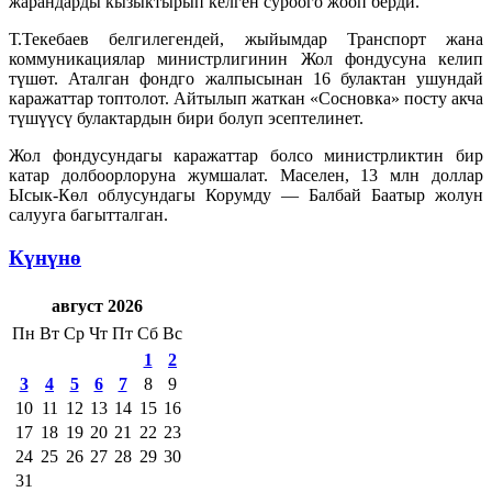
жарандарды кызыктырып келген суроого жооп берди.
Т.Текебаев белгилегендей, жыйымдар Транспорт жана
коммуникациялар министрлигинин Жол фондусуна келип
түшөт. Аталган фондго жалпысынан 16 булактан ушундай
каражаттар топтолот. Айтылып жаткан «Сосновка» посту акча
түшүүсү булактардын бири болуп эсептелинет.
Жол фондусундагы каражаттар болсо министрликтин бир
катар долбоорлоруна жумшалат. Маселен, 13 млн доллар
Ысык-Көл облусундагы Корумду — Балбай Баатыр жолун
салууга багытталган.
Күнүнө
август 2026
Пн
Вт
Ср
Чт
Пт
Сб
Вс
1
2
3
4
5
6
7
8
9
10
11
12
13
14
15
16
17
18
19
20
21
22
23
24
25
26
27
28
29
30
31