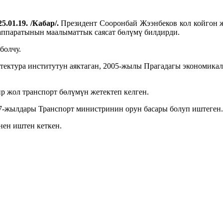
5.01.19. /Кабар/.
Президент Сооронбай Жээнбеков кол койгон 
аппаратынын маалыматтык саясат бөлүмү билдирди.
болчу.
итектура институтун аяктаган, 2005-жылы Прагадагы экономика
 жол транспорт бөлүмүн жетектеп келген.
7-жылдары Транспорт министринин орун басары болуп иштеген.
нен иштен кеткен.