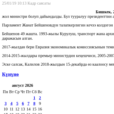
25/01/19 10:13
Кадр саясаты
Бишкек, 2
жол министри болуп дайындалды. Бул тууралуу президенттин 
Парламент Жанат Бейшеновдун талапкерлигин кечээ колдогон 
Бейшенов 49 жашта. 1993-жылы Курулуш, транспорт жана арх
даражасын алган.
2017-жылдан бери Евразия экономикалык комиссиясынын темир
2014-2015-жылдары премьер министрдин кеңешчиси, 2005-200
Эске салсак, Калилов 2018-жылдын 15-декабрда өз каалоосу ме
Күнүнө
август 2026
Пн
Вт
Ср
Чт
Пт
Сб
Вс
1
2
3
4
5
6
7
8
9
10
11
12
13
14
15
16