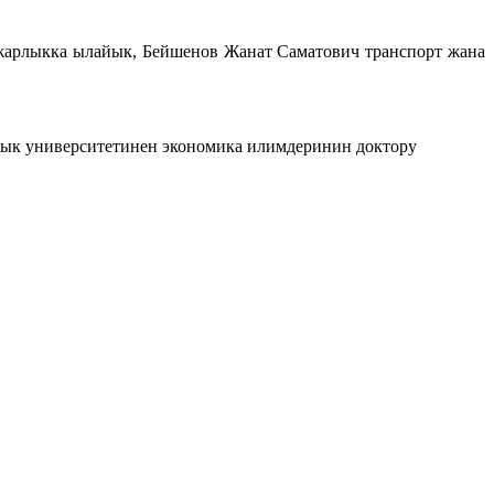
жарлыкка ылайык, Бейшенов Жанат Саматович транспорт жана
лык университетинен экономика илимдеринин доктору