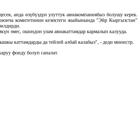
десек, анда өзүбүздүн улуттук авиакомпаниябыз болушу керек.
 боюнча комитетинин кезектеги жыйынында "Эйр Кыргызстан"
билдирди.
үн эмес, ошондон улам авиакаттамдар кармалып калууда.
ышкы каттамдарды да тейлей албай калабыз", - деди министр.
аруу фонду болуп саналат.