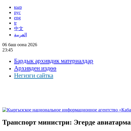
кыр
рус
eng
tr
中文
العربية
06 баш оона 2026
23:45
Бардык архивдик материалдар
Архивден издөө
Негизги сайтка
Транспорт министри: Эгерде авиатарма