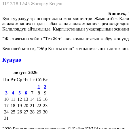
11/12/18 12:45
Жогорку Кеңеш
Бишкек, 1
Бул тууралуу транспорт жана жол министри Жамшитбек Кали
авиакомпаниясындагы абал жана авиакомпанияларга жеңилдикт
Калиловдун айтымында, Кыргызстандын учактарынын эскилиги
"Жыл аягына чейин "Тез Жет" авиакомпаниясын жабуу жөнүндө с
Белгилей кетсек, "Эйр Кыргызстан" компаниясынын жетекчиси
Күнүнө
август 2026
Пн
Вт
Ср
Чт
Пт
Сб
Вс
1
2
3
4
5
6
7
8
9
10
11
12
13
14
15
16
17
18
19
20
21
22
23
24
25
26
27
28
29
30
31
2020 Бардык укуктар корголгон. © Кабар КУМАнын мазмуну.