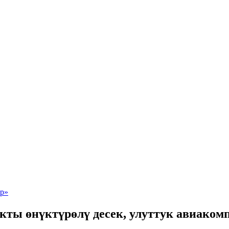
кты өнүктүрөлү десек, улуттук авиаком