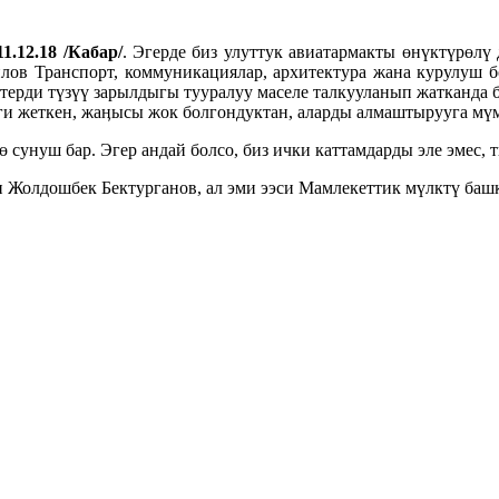
1.12.18 /Кабар/
. Эгерде биз улуттук авиатармакты өнүктүрөлү 
лов Транспорт, коммуникациялар, архитектура жана курулуш
ерди түзүү зарылдыгы тууралуу маселе талкууланып жатканда 
 жеткен, жаӊысы жок болгондуктан, аларды алмаштырууга мүмк
унуш бар. Эгер андай болсо, биз ички каттамдарды эле эмес, т
 Жолдошбек Бектурганов, ал эми ээси Мамлекеттик мүлктү башк