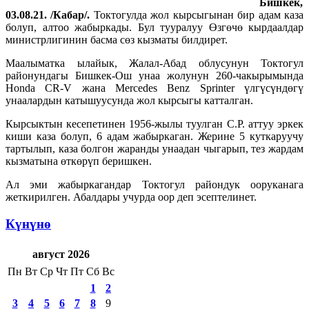
Бишкек,
03
.0
8
.21. /Кабар/.
Токтогулда жол кырсыгынан бир адам каза
болуп, алтоо жабыркады. Бул тууралуу Өзгөчө кырдаалдар
министрлигинин басма сөз кызматы билдирет.
Маалыматка ылайык, Жалал-Абад облусунун Токтогул
районундагы Бишкек-Ош унаа жолунун 260-чакырымында
Honda CR-V жана Mercedes Benz Sprinter үлгүсүндөгү
унаалардын катышуусунда жол кырсыгы катталган.
Кырсыктын кесепетинен 1956-жылы туулган С.Р. аттуу эркек
киши каза болуп, 6 адам жабыркаган. Жерине 5 куткаруучу
тартылып, каза болгон жаранды унаадан чыгарып, тез жардам
кызматына өткөрүп беришкен.
Ал эми жабыркагандар Токтогул райондук ооруканага
жеткирилген. Абалдары учурда оор деп эсептелинет.
Күнүнө
август 2026
Пн
Вт
Ср
Чт
Пт
Сб
Вс
1
2
3
4
5
6
7
8
9