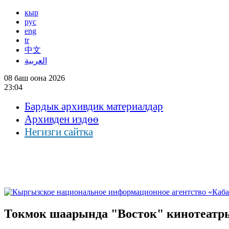
кыр
рус
eng
tr
中文
العربية
08 баш оона 2026
23:04
Бардык архивдик материалдар
Архивден издөө
Негизги сайтка
Токмок шаарында "Восток" кинотеатр