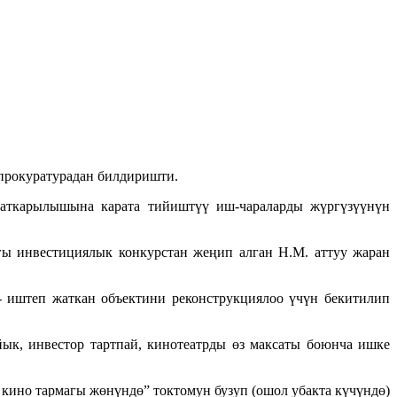
прокуратурадан билдиришти.
 аткарылышына карата тийиштүү иш-чараларды жүргүзүүнүн
ы инвестициялык конкурстан жеңип алган Н.М. аттуу жаран
 иштеп жаткан объектини реконструкциялоо үчүн бекитилип
ык, инвестор тартпай, кинотеатрды өз максаты боюнча ишке
кино тармагы жөнүндө” токтомун бузуп (ошол убакта күчүндө)