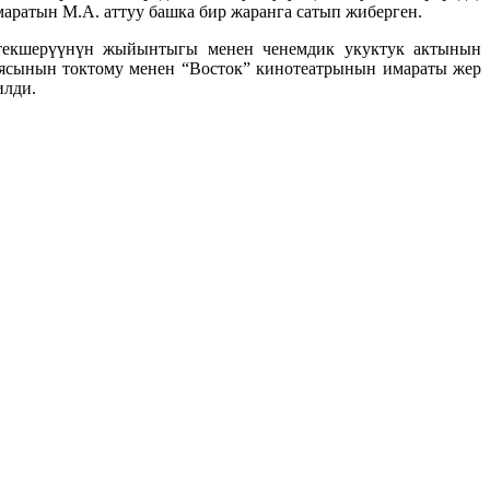
аратын М.А. аттуу башка бир жаранга сатып жиберген.
текшерүүнүн жыйынтыгы менен ченемдик укуктук актынын
иясынын токтому менен “Восток” кинотеатрынын имараты жер
илди.