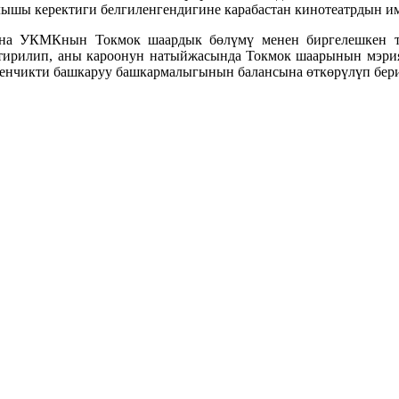
ышы керектиги белгиленгендигине карабастан кинотеатрдын им
ана УКМКнын Токмок шаардык бөлүмү менен биргелешкен 
елтирилип, аны кароонун натыйжасында Токмок шаарынын мэр
енчикти башкаруу башкармалыгынын балансына өткөрүлүп бер