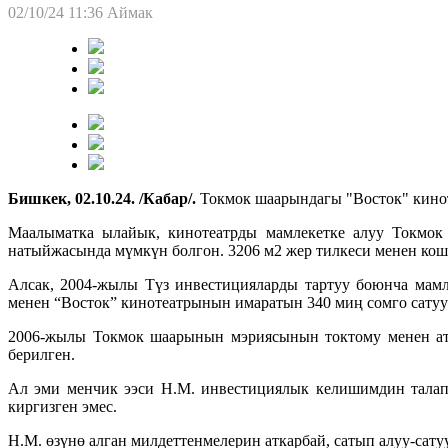
02/10/24 11:36
Аймак
Бишкек, 02.10.24. /Кабар/.
Токмок шаарындагы "Восток" кинот
Маалыматка ылайык, кинотеатрды мамлекетке алуу Токмок
натыйжасында мүмкүн болгон. 3206 м2 жер тилкеси менен кошо
Алсак, 2004-жылы Түз инвестицияларды тартуу боюнча мамл
менен “Восток” кинотеатрынын имаратын 340 миң сомго сату
2006-жылы Токмок шаарынын мэриясынын токтому менен ата
берилген.
Ал эми менчик ээси Н.М. инвестициялык келишимдин талапт
киргизген эмес.
Н.М. өзүнө алган милдеттенмелерин аткарбай, сатып алуу-са