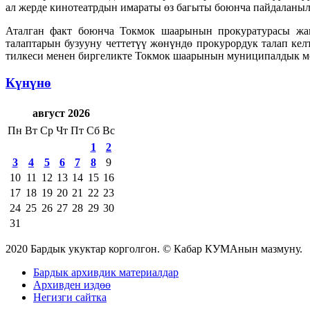
ал жерде кинотеатрдын имараты өз багыты боюнча пайдаланыл
Аталган факт боюнча Токмок шаарынын прокуратурасы ж
талаптарын бузууну четтетүү жөнүндө прокурордук талап к
тилкеси менен биргеликте Токмок шаарынын муниципалдык м
Күнүнө
август 2026
Пн
Вт
Ср
Чт
Пт
Сб
Вс
1
2
3
4
5
6
7
8
9
10
11
12
13
14
15
16
17
18
19
20
21
22
23
24
25
26
27
28
29
30
31
2020 Бардык укуктар корголгон. © Кабар КУМАнын мазмуну.
Бардык архивдик материалдар
Архивден издөө
Негизги сайтка